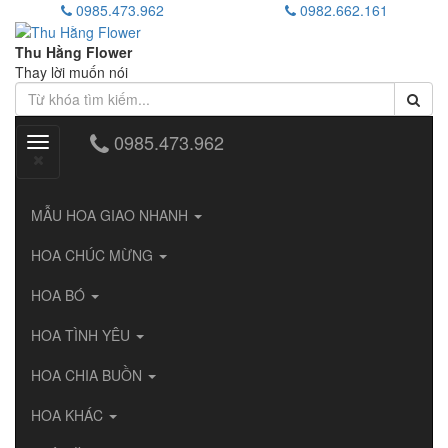
0985.473.962
0982.662.161
Thu Hằng Flower
Thay lời muốn nói
0985.473.962
Toggle
navigation
MẪU HOA GIAO NHANH
HOA CHÚC MỪNG
HOA BÓ
HOA TÌNH YÊU
HOA CHIA BUỒN
HOA KHÁC