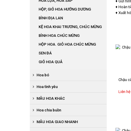
HOA LỤA, HOA SÁP
♦ Gửi hìn
♦ Hoàn t
HỘP, GIỎ HOA HƯỚNG DƯƠNG
♦ Xuất h
BÌNH ĐỊA LAN
KỆ HOA KHAI TRƯƠNG, CHÚC MỪNG
BÌNH HOA CHÚC MỪNG
HỘP HOA. GIỎ HOA CHÚC MỪNG
SEN ĐÁ
GIỎ HOA QUẢ
Hoa bó
Chậu câ
BÓ HOA LỤA
Hoa tình yêu
Liên hệ
BÓ HOA TỪ TIỀN
HOA SÁP
MẪU HOA KHÁC
BÓ HOA TỪ QUẢ
HỘP HOA LỤA TRÁI TIM
HOA THEO MÙA
Hoa chia buồn
BÓ ĐỊA LAN
BÓ HOA BABY
BỤC PHÁT BIỂU
BÓ HOA SÁP
GIỎ HOA QUẢ
MẪU HOA GIAO NHANH
BÌNH, HỘP HỒNG ĐỎ
BÒ BÀN, BÁT HOA ĐỂ BÀN
HOA BÓ HƯỚNG DƯƠNG
HOA ĐÁM HIẾU