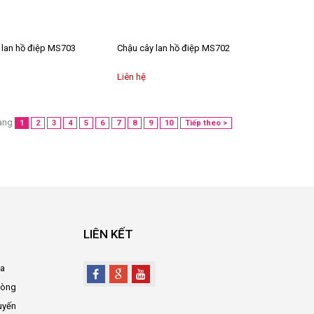
 lan hồ điệp MS703
Chậu cây lan hồ điệp MS702
Liên hệ
ang
1
2
3
4
5
6
7
8
9
10
Tiếp theo >
LIÊN KẾT
oa
hòng
uyến