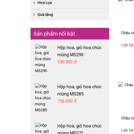
BÓ HỒNG ĐỎ
SEN ĐÁ GIAO NHANH
Hoa Lụa
XE HOA
BÓ HOA TƯƠI HỖN HỢP
KỆ HOA CHIA BUỒN
HOA SÁP GIAO NHANH
HOA CHẠY VIỀN SÂN KHẤU
Quà tặng
HỘP HOA, GIỎ HOA CHIA BUỒN
HOA TƯƠI GIAO NHANH
HOA CẦM TAY CÔ DÂU
MỸ PHẨM
CHẬU CÂY LAN HỒ ĐIỆP GIAO NHANH
HOA ĐẶC BIỆT
Sản phẩm nổi bật
Chậu câ
GẤU BÔNG
RƯỢU VANG
Liên hệ
Hộp hoa, giỏ hoa chúc
BÁNH GATO
mừng MS290
540.000 đ
Hộp hoa, giỏ hoa chúc
mừng MS285
756.000 đ
Chậu câ
Hộp hoa, giỏ hoa chúc
Liên hệ
mừng MS271