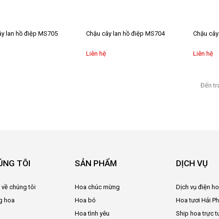
y lan hồ điệp MS705
Chậu cây lan hồ điệp MS704
Chậu cây
Liên hệ
Liên hệ
Đến tr
ÚNG TÔI
SẢN PHẨM
DỊCH VỤ
u về chúng tôi
Hoa chúc mừng
Dịch vụ điện h
g hoa
Hoa bó
Hoa tươi Hải P
Hoa tình yêu
Ship hoa trực t