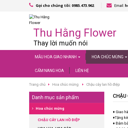
Gọi cho chúng tôi: 0985.473.962
Email:
h
Thu Hằng Flower
Thay lời muốn nói
MẪU HOA GIAO NHANH
HOA CHÚC MỪNG
CẨM NANG HOA
LIÊN HỆ
Trang chủ
Hoa chúc mừng
Chậu cây lan hồ điệp
CHẬU 
Danh mục sản phẩm
Hoa chúc mừng
♦ Giao hà
♦Tặng kè
CHẬU CÂY LAN HỒ ĐIỆP
♦ Đảm bảo