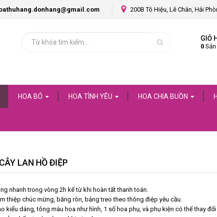
oathuhang.donhang@gmail.com
200B Tô Hiệu, Lê Chân, Hải Ph
GIỎ 
0
Sản
HOA BÓ
HOA TÌNH YÊU
HOA CHIA BUỒN
CÂY LAN HỒ ĐIỆP
ng nhanh trong vòng 2h kể từ khi hoàn tất thanh toán.
m thiệp chúc mừng, băng rôn, bảng treo theo thông điệp yêu cầu.
 kiểu dáng, tông màu hoa như hình, 1 số hoa phụ, và phụ kiện có thể thay đổi