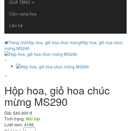
QUÀ TẶNG
Cẩm nang hoa
Liên hệ
Trang chủ
Hộp hoa. giỏ hoa chúc mừng
Hộp hoa, giỏ hoa chúc
mừng MS290
Hộp hoa, giỏ hoa chúc
mừng MS290
Giá:
540.000 đ
Tình trạng:
Nổi bật
Lượt xem: 4195