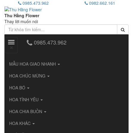
0985.473.962
0982.662.161
Thu Hằng Flower
Thay lời muốn nói
0985.473.962
Toggle
navigation
MẪU HOA GIAO NHANH
HOA CHÚC MỪNG
HOA BÓ
HOA TÌNH YÊU
HOA CHIA BUỒN
HOA KHÁC