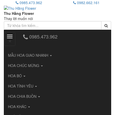
0985.473.962
0982.662.161
Thu Hằng Flower
Thay lời muốn nói
0985.473.962
Toggle
navigation
MẪU HOA GIAO NHANH
HOA CHÚC MỪNG
HOA BÓ
HOA TÌNH YÊU
HOA CHIA BUỒN
HOA KHÁC