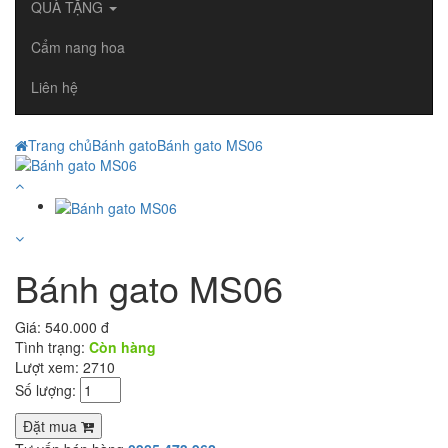
QUÀ TẶNG
Cẩm nang hoa
Liên hệ
Trang chủ
Bánh gato
Bánh gato MS06
Bánh gato MS06
Giá:
540.000 đ
Tình trạng:
Còn hàng
Lượt xem: 2710
Số lượng:
Đặt mua