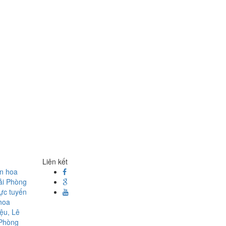
Liên kết
ện hoa
ải Phòng
rực tuyến
hoa
ệu, Lê
 Phòng