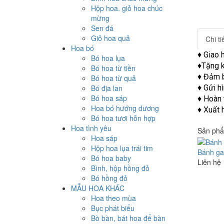
Hộp hoa. giỏ hoa chúc
mừng
Sen đá
Giỏ hoa quả
Chi t
Hoa bó
♦ Giao 
Bó hoa lụa
♦Tặng k
Bó hoa từ tiền
♦ Đảm b
Bó hoa từ quả
Bó địa lan
♦ Gửi h
Bó hoa sáp
♦ Hoàn 
Hoa bó hướng dương
♦ Xuất 
Bó hoa tươi hỗn hợp
Hoa tình yêu
Sản phẩ
Hoa sáp
Hộp hoa lụa trái tim
Bánh ga
Bó hoa baby
Liên hệ
Bình, hộp hồng đỏ
Bó hồng đỏ
MẪU HOA KHÁC
Hoa theo mùa
Bục phát biểu
Bò bàn, bát hoa để bàn