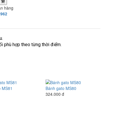
a
án hàng
.962
u.
i phù hợp theo từng thời điểm.
o MS81
Bánh gato MS80
324.000 đ