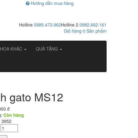
Hướng dẫn mua hàng
Hotline
0985.473.962
Hotline 2
0982.662.161
Giỏ hàng
0
Sản phẩm
HOA KHÁC
QUÀ TẶNG
h gato MS12
000 đ
g:
Còn hàng
: 3952