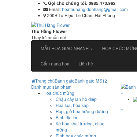
Gọi cho chúng tôi: 0985.473.962
Email:
hoathuhang.donhang@gmail.com
200B Tô Hiệu, Lê Chân, Hải Phòng
Thu Hằng Flower
Thay lời muốn nói
MẪU HOA GIAO NHANH
HOA CHÚC MỪ
Cẩm nang hoa
Liên hệ
Trang chủ
Bánh gato
Bánh gato MS12
Danh mục sản phẩm
Hoa chúc mừng
Chậu cây lan hồ điệp
Hoa lụa, hoa sáp
Hộp, giỏ hoa hướng dương
Bình địa lan
Kệ hoa khai trương, chúc
mừng
Bình hoa chúc mừng