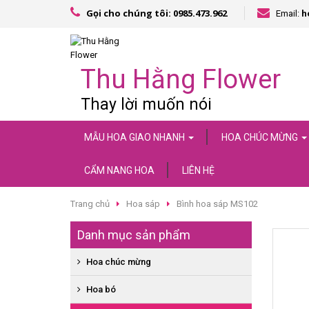
Gọi cho chúng tôi: 0985.473.962
Email:
h
Thu Hằng Flower
Thay lời muốn nói
MẪU HOA GIAO NHANH
HOA CHÚC MỪNG
CẨM NANG HOA
LIÊN HỆ
Trang chủ
Hoa sáp
Bình hoa sáp MS102
Danh mục sản phẩm
Hoa chúc mừng
CHẬU CÂY LAN HỒ ĐIỆP
Hoa bó
HOA LỤA, HOA SÁP