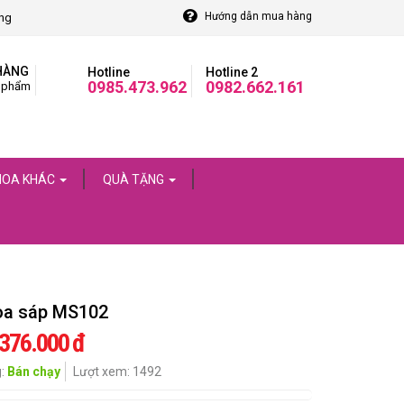
Hướng dẫn mua hàng
òng
HÀNG
Hotline
Hotline 2
0985.473.962
0982.662.161
 phẩm
HOA KHÁC
QUÀ TẶNG
oa sáp MS102
.376.000 đ
g:
Bán chạy
Lượt xem: 1492