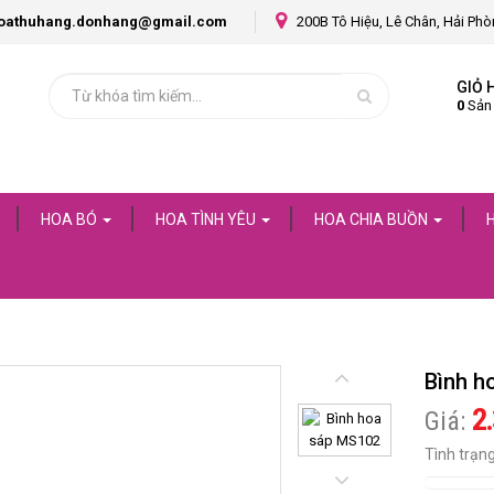
oathuhang.donhang@gmail.com
200B Tô Hiệu, Lê Chân, Hải Ph
GIỎ 
0
Sản
HOA BÓ
HOA TÌNH YÊU
HOA CHIA BUỒN
Bình h
2
Giá:
Tình trạn