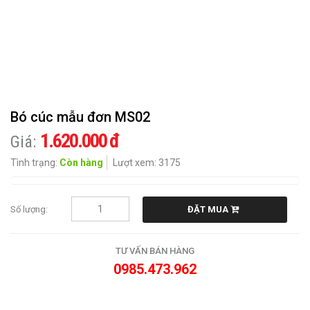
CHIA
BUỒN
HOA
KHÁC
Bó cúc mẫu đơn MS02
QUÀ
TẶNG
1.620.000 đ
Giá:
Tình trạng:
Còn hàng
Lượt xem: 3175
CẨM
NANG
HOA
Số lượng:
ĐẶT MUA
LIÊN
HỆ
TƯ VẤN BÁN HÀNG
0985.473.962