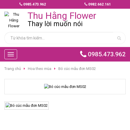
0985.473.962
0982.662.161
MẪU
Thu Hằng Flower
HOA
GIAO
Thay lời muốn nói
NHANH
HOA
CHÚC
0985.473.962
Toggle
MỪNG
navigation
Trang chủ
Hoa theo mùa
Bó cúc mẫu đơn MS02
HOA
BÓ
HOA
TÌNH
YÊU
HOA