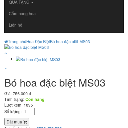
QUÀ TẶNG
Cẩm nang hoa
Liên hệ
Trang chủ
Hoa Đặc Biệt
Bó hoa đặc biệt MS03
Bó hoa đặc biệt MS03
Giá:
756.000 đ
Tình trạng:
Còn hàng
Lượt xem: 1895
Số lượng:
Đặt mua