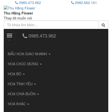
0985.473.962
0982.662.161
Thu Hằng Flower
Thay lời muốn nói
0985.473.962
Toggle
navigation
MẪU HOA GIAO NHANH
HOA CHÚC MỪNG
HOA BÓ
HOA TÌNH YÊU
HOA CHIA BUỒN
HOA KHÁC