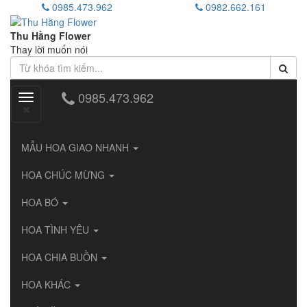
0985.473.962
0982.662.161
Thu Hằng Flower
Thay lời muốn nói
0985.473.962
Toggle
navigation
MẪU HOA GIAO NHANH
HOA CHÚC MỪNG
HOA BÓ
HOA TÌNH YÊU
HOA CHIA BUỒN
HOA KHÁC