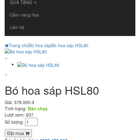
QUÀ TẶNG
Cẩm nang hoa
Liên hệ
Trang chủ
Bó hoa sáp
Bó hoa sáp HSL80
Bó hoa sáp HSL80
Giá:
378.000 đ
Tình trạng:
Bán chạy
Lượt xem: 607
Số lượng:
Đặt mua