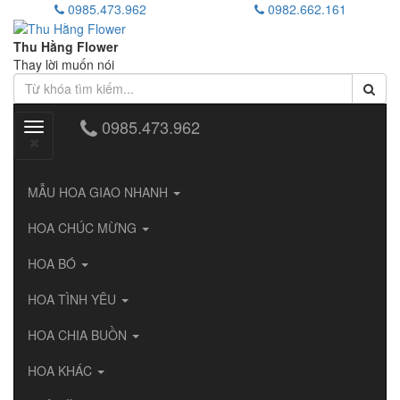
0985.473.962
0982.662.161
Thu Hằng Flower
Thay lời muốn nói
0985.473.962
Toggle
navigation
MẪU HOA GIAO NHANH
HOA CHÚC MỪNG
HOA BÓ
HOA TÌNH YÊU
HOA CHIA BUỒN
HOA KHÁC