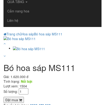
QUÀ TẶNG
Cẩm nang hoa
Liên hệ
Trang chủ
Hoa sáp
Bó hoa sáp MS111
Bó hoa sáp MS111
Giá:
1.620.000 đ
Tình trạng:
Nổi bật
Lượt xem: 1504
Số lượng:
Đặt mua