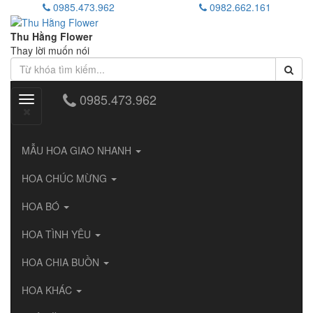
0985.473.962
0982.662.161
Thu Hằng Flower
Thay lời muốn nói
0985.473.962
Toggle
navigation
MẪU HOA GIAO NHANH
HOA CHÚC MỪNG
HOA BÓ
HOA TÌNH YÊU
HOA CHIA BUỒN
HOA KHÁC