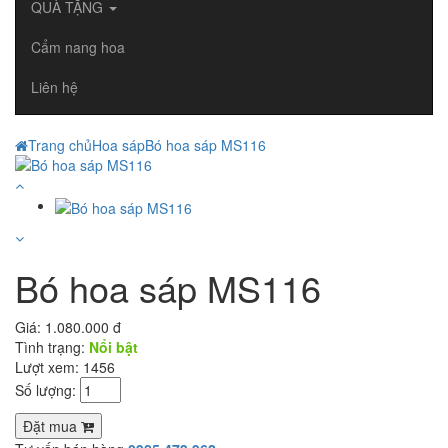
QUÀ TẶNG
Cẩm nang hoa
Liên hệ
Trang chủ
Hoa sáp
Bó hoa sáp MS116
Bó hoa sáp MS116
Giá:
1.080.000 đ
Tình trạng:
Nổi bật
Lượt xem: 1456
Số lượng:
Đặt mua