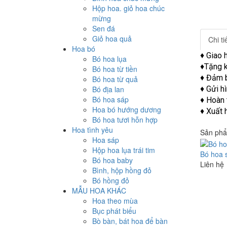
Hộp hoa. giỏ hoa chúc
mừng
Sen đá
Giỏ hoa quả
Chi t
Hoa bó
♦ Giao 
Bó hoa lụa
♦Tặng k
Bó hoa từ tiền
♦ Đảm b
Bó hoa từ quả
Bó địa lan
♦ Gửi h
Bó hoa sáp
♦ Hoàn 
Hoa bó hướng dương
♦ Xuất 
Bó hoa tươi hỗn hợp
Hoa tình yêu
Sản phẩ
Hoa sáp
Hộp hoa lụa trái tim
Bó hoa 
Bó hoa baby
Liên hệ
Bình, hộp hồng đỏ
Bó hồng đỏ
MẪU HOA KHÁC
Hoa theo mùa
Bục phát biểu
Bò bàn, bát hoa để bàn