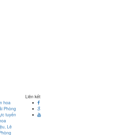
Liên kết
ện hoa
ải Phòng
rực tuyến
hoa
ệu, Lê
 Phòng