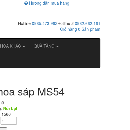
Hướng dẫn mua hàng
Hotline
0985.473.962
Hotline 2
0982.662.161
Giỏ hàng
0
Sản phẩm
HOA KHÁC
QUÀ TẶNG
hoa sáp MS54
 hệ
g:
Nổi bật
: 1560