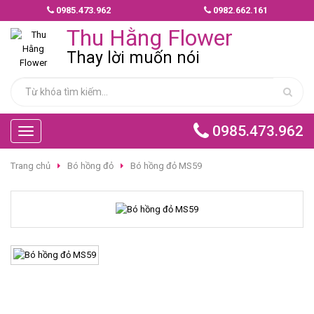
0985.473.962
0982.662.161
MẪU
Thu Hằng Flower
HOA
GIAO
Thay lời muốn nói
NHANH
HOA
CHÚC
0985.473.962
Toggle
MỪNG
navigation
Trang chủ
Bó hồng đỏ
Bó hồng đỏ MS59
HOA
BÓ
HOA
TÌNH
YÊU
HOA