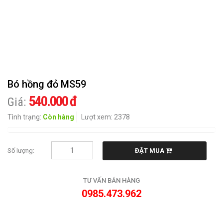
CHIA
BUỒN
HOA
KHÁC
Bó hồng đỏ MS59
QUÀ
TẶNG
540.000 đ
Giá:
Tình trạng:
Còn hàng
Lượt xem: 2378
CẨM
NANG
HOA
Số lượng:
ĐẶT MUA
LIÊN
HỆ
TƯ VẤN BÁN HÀNG
0985.473.962