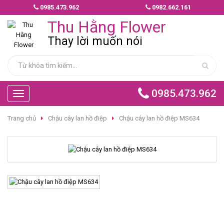
0985.473.962
0982.662.161
MẪU
Thu Hằng Flower
HOA
GIAO
Thay lời muốn nói
NHANH
HOA
CHÚC
0985.473.962
Toggle
MỪNG
navigation
Trang chủ
Chậu cây lan hồ điệp
Chậu cây lan hồ điệp MS634
HOA
BÓ
HOA
TÌNH
YÊU
HOA