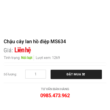
CHIA
BUỒN
HOA
KHÁC
Chậu cây lan hồ điệp MS634
QUÀ
TẶNG
Liên hệ
Giá:
Tình trạng:
Nổi bật
Lượt xem: 1269
CẨM
NANG
HOA
Số lượng:
ĐẶT MUA
LIÊN
HỆ
TƯ VẤN BÁN HÀNG
0985.473.962