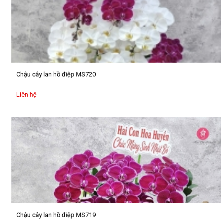
quả
HOA
TÌNH
YÊU
Bó
Chậu cây lan hồ điệp MS720
hồng
đỏ
Liên hệ
Bình,
hộp
hồng
đỏ
Bó
hoa
baby
Hộp
hoa
lụa
Chậu cây lan hồ điệp MS719
trái