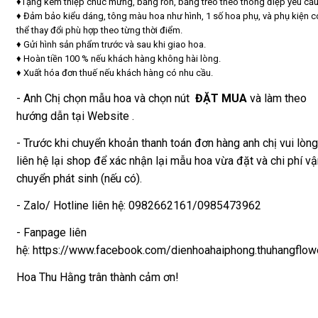
♦Tặng kèm thiệp chúc mừng, băng rôn, bảng treo theo thông điệp yêu cầu
♦ Đảm bảo kiểu dáng, tông màu hoa như hình, 1 số hoa phụ, và phụ kiện c
Hộp,
thể thay đổi phù hợp theo từng thời điểm.
giỏ
♦ Gửi hình sản phẩm trước và sau khi giao hoa.
hoa
♦ Hoàn tiền 100 % nếu khách hàng không hài lòng.
hướng
♦ Xuất hóa đơn thuế nếu khách hàng có nhu cầu.
dương
- Anh Chị chọn mẫu hoa và chọn nút
ĐẶT MUA
và làm theo
Hoa
hướng dẫn tại Website .
lụa,
hoa
- Trước khi chuyển khoản thanh toán đơn hàng anh chị vui lòng
sáp
liên hệ lại shop để xác nhận lại mẫu hoa vừa đặt và chi phí v
HOA
chuyển phát sinh (nếu có).
BÓ
- Zalo/ Hotline liên hệ: 0982662161/0985473962
Bó
hoa
- Fanpage liên
tươi
hệ: https://www.facebook.com/dienhoahaiphong.thuhangflow
hỗn
hợp
Hoa Thu Hằng trân thành cảm ơn!
Bó
hoa