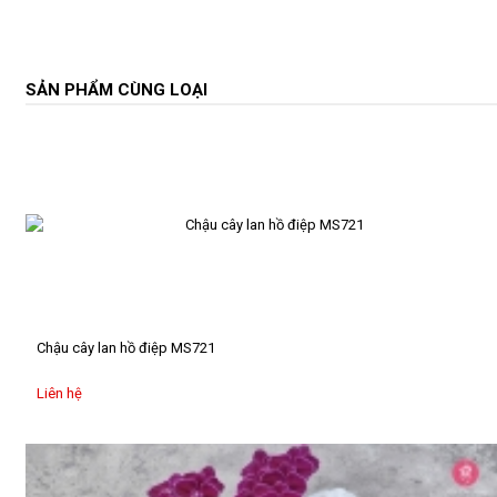
hướng
dương
Bó
SẢN PHẨM CÙNG LOẠI
địa
lan
Bó
hoa
sáp
Bó
hoa
từ
tiền
Chậu cây lan hồ điệp MS721
Bó
hoa
Liên hệ
lụa
Bó
hoa
từ