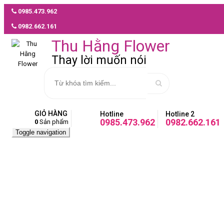
0985.473.962
MẪU
0982.662.161
HOA
GIAO
Thu Hằng Flower
NHANH
Thay lời muốn nói
Hoa
tươi
giao
nhanh
GIỎ HÀNG
Hotline
Hotline 2
Chậu
0985.473.962
0982.662.161
0
Sản phẩm
cây
Trang
Toggle navigation
0985.473.962
lan
chủ
hồ
điệp
Chậu
giao
cây
nhanh
lan
hồ
Sen
điệp
đá
giao
Chậu