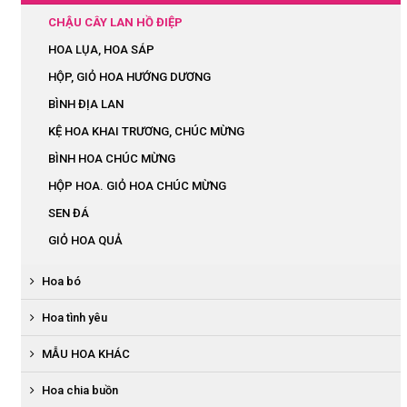
chia
CHẬU CÂY LAN HỒ ĐIỆP
buồn
HOA LỤA, HOA SÁP
Hoa
đám
HỘP, GIỎ HOA HƯỚNG DƯƠNG
hiếu
BÌNH ĐỊA LAN
HOA
KỆ HOA KHAI TRƯƠNG, CHÚC MỪNG
KHÁC
BÌNH HOA CHÚC MỪNG
Bò
HỘP HOA. GIỎ HOA CHÚC MỪNG
bàn,
SEN ĐÁ
bát
hoa
GIỎ HOA QUẢ
để
bàn
Hoa bó
Bục
BÓ HOA LỤA
Hoa tình yêu
phát
BÓ HOA TỪ TIỀN
biểu
HOA SÁP
MẪU HOA KHÁC
BÓ HOA TỪ QUẢ
HỘP HOA LỤA TRÁI TIM
Hoa
HOA THEO MÙA
Hoa chia buồn
BÓ ĐỊA LAN
chạy
BÓ HOA BABY