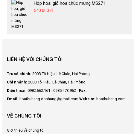
Hộp hoa, giỏ hoa chúc mừng MS271
Bánh
540.000 đ
Gato
Giỏ
hoa
quả
Rượu
vang
LIÊN HỆ VỚI CHÚNG TÔI
Gấu
bông
Trụ sở chính:
200B Tô Hiệu, Lê Chân, Hải Phòng
Chi nhánh:
200B Tô Hiệu, Lê Chân, Hải Phòng
Mỹ
phẩm
Điện thoại:
0982.662.161 - 0985.473.962 -
Fax:
Email:
hoathuhang.donhang@gmail.com
Website:
hoathuhang.com
CẨM
NANG
VỀ CHÚNG TÔI
HOA
LIÊN
Giới thiệu về chúng tôi