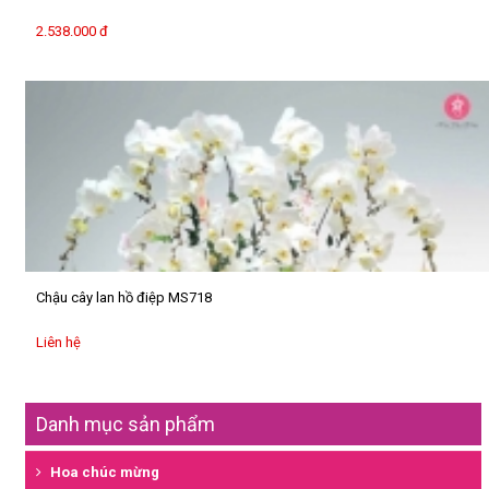
tim
2.538.000 đ
Hoa
sáp
HOA
CHIA
BUỒN
Kệ
hoa
chia
buồn
Chậu cây lan hồ điệp MS718
Giỏ
Liên hệ
hoa
quả
Hộp
Danh mục sản phẩm
hoa,
giỏ
Hoa chúc mừng
hoa