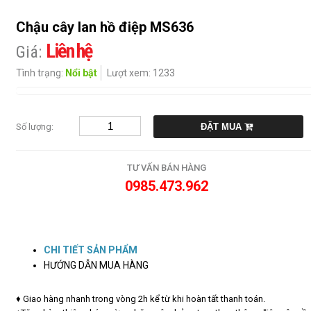
Giỏ
hoa
Chậu cây lan hồ điệp MS636
quả
Liên hệ
Giá:
Sen
Tình trạng:
Nổi bật
Lượt xem: 1233
đá
Kệ
hoa
Số lượng:
khai
ĐẶT MUA
trương,
chúc
TƯ VẤN BÁN HÀNG
mừng
0985.473.962
Chậu
cây
lan
hô
CHI TIẾT SẢN PHẨM
điệp
HƯỚNG DẪN MUA HÀNG
Bình
địa
♦ Giao hàng nhanh trong vòng 2h kể từ khi hoàn tất thanh toán.
lan