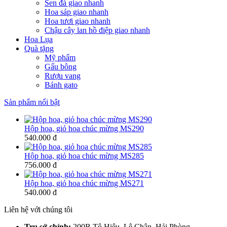
Sen đá giao nhanh
Hoa sáp giao nhanh
Hoa tươi giao nhanh
Chậu cây lan hồ điệp giao nhanh
Hoa Lụa
Quà tặng
Mỹ phẩm
Gấu bông
Rượu vang
Bánh gato
Sản phẩm nổi bật
Hộp hoa, giỏ hoa chúc mừng MS290
540.000 đ
Hộp hoa, giỏ hoa chúc mừng MS285
756.000 đ
Hộp hoa, giỏ hoa chúc mừng MS271
540.000 đ
Liên hệ với chúng tôi
Trụ sở chính:
200B Tô Hiệu, Lê Chân, Hải Phòng