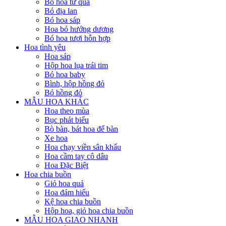
Bó hoa từ quả
Bó địa lan
Bó hoa sáp
Hoa bó hướng dương
Bó hoa tươi hỗn hợp
Hoa tình yêu
Hoa sáp
Hộp hoa lụa trái tim
Bó hoa baby
Bình, hộp hồng đỏ
Bó hồng đỏ
MẪU HOA KHÁC
Hoa theo mùa
Bục phát biểu
Bò bàn, bát hoa để bàn
Xe hoa
Hoa chạy viền sân khấu
Hoa cầm tay cô dâu
Hoa Đặc Biệt
Hoa chia buồn
Giỏ hoa quả
Hoa đám hiếu
Kệ hoa chia buồn
Hộp hoa, giỏ hoa chia buồn
MẪU HOA GIAO NHANH