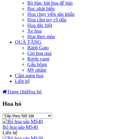
Bò bàn, bát hoa để bàn
Bục phát biểu
Hoa chạy viền sân khấu
Hoa cầm tay cô dâu
Hoa đặc biệt
Xe hoa
Hoa theo mùa
QUÀ TẶNG
Bánh Gato
Giỏ hoa quả
Rượu vang
Gấu bông
Mỹ phẩm
Cẩm nang hoa
Liên hệ
Trang chủ
Hoa bó
Hoa bó
Bó hoa sáp MS40
Liên hệ