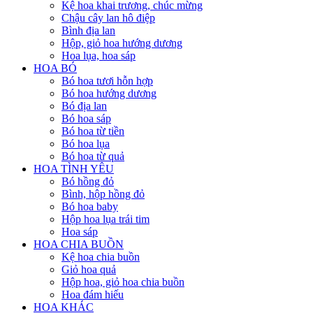
Kệ hoa khai trương, chúc mừng
Chậu cây lan hô điệp
Bình địa lan
Hộp, giỏ hoa hướng dương
Hoa lụa, hoa sáp
HOA BÓ
Bó hoa tươi hỗn hợp
Bó hoa hướng dương
Bó địa lan
Bó hoa sáp
Bó hoa từ tiền
Bó hoa lụa
Bó hoa từ quả
HOA TÌNH YÊU
Bó hồng đỏ
Bình, hộp hồng đỏ
Bó hoa baby
Hộp hoa lụa trái tim
Hoa sáp
HOA CHIA BUỒN
Kệ hoa chia buồn
Giỏ hoa quả
Hộp hoa, giỏ hoa chia buồn
Hoa đám hiếu
HOA KHÁC