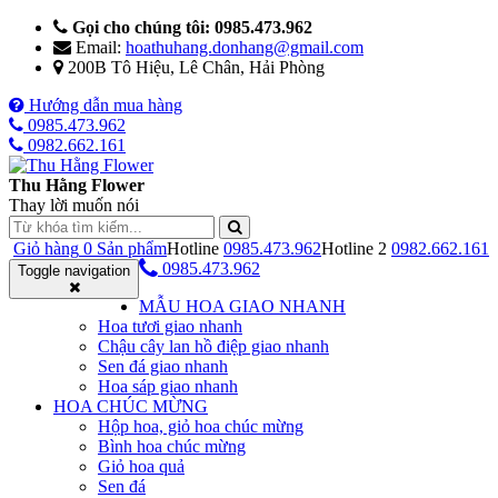
Gọi cho chúng tôi: 0985.473.962
Email:
hoathuhang.donhang@gmail.com
200B Tô Hiệu, Lê Chân, Hải Phòng
Hướng dẫn mua hàng
0985.473.962
0982.662.161
Thu Hằng Flower
Thay lời muốn nói
Giỏ hàng
0
Sản phẩm
Hotline
0985.473.962
Hotline 2
0982.662.161
0985.473.962
Toggle navigation
MẪU HOA GIAO NHANH
Hoa tươi giao nhanh
Chậu cây lan hồ điệp giao nhanh
Sen đá giao nhanh
Hoa sáp giao nhanh
HOA CHÚC MỪNG
Hộp hoa, giỏ hoa chúc mừng
Bình hoa chúc mừng
Giỏ hoa quả
Sen đá