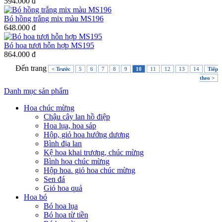
594.000 đ
Bó hồng trắng mix màu MS196
648.000 đ
Bó hoa tươi hỗn hợp MS195
864.000 đ
Đến trang
< Trước
5
6
7
8
9
10
11
12
13
14
Tiếp
theo >
Danh mục sản phẩm
Hoa chúc mừng
Chậu cây lan hồ điệp
Hoa lụa, hoa sáp
Hộp, giỏ hoa hướng dương
Bình địa lan
Kệ hoa khai trương, chúc mừng
Bình hoa chúc mừng
Hộp hoa. giỏ hoa chúc mừng
Sen đá
Giỏ hoa quả
Hoa bó
Bó hoa lụa
Bó hoa từ tiền