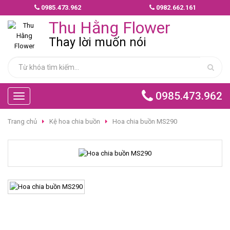
0985.473.962
0982.662.161
MẪU
Thu Hằng Flower
HOA
GIAO
Thay lời muốn nói
NHANH
HOA
CHÚC
0985.473.962
Toggle
MỪNG
navigation
Trang chủ
Kệ hoa chia buồn
Hoa chia buồn MS290
HOA
BÓ
HOA
TÌNH
YÊU
HOA