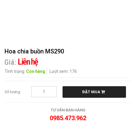
CHIA
BUỒN
HOA
KHÁC
Hoa chia buồn MS290
QUÀ
TẶNG
Liên hệ
Giá:
Tình trạng:
Còn hàng
Lượt xem: 176
CẨM
NANG
HOA
Số lượng:
ĐẶT MUA
LIÊN
HỆ
TƯ VẤN BÁN HÀNG
0985.473.962