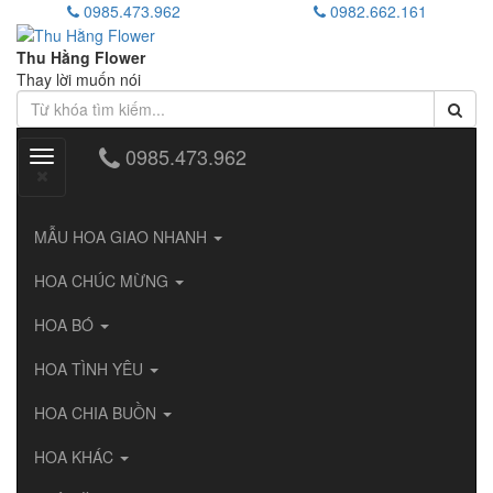
0985.473.962
0982.662.161
Thu Hằng Flower
Thay lời muốn nói
0985.473.962
Toggle
navigation
MẪU HOA GIAO NHANH
HOA CHÚC MỪNG
HOA BÓ
HOA TÌNH YÊU
HOA CHIA BUỒN
HOA KHÁC