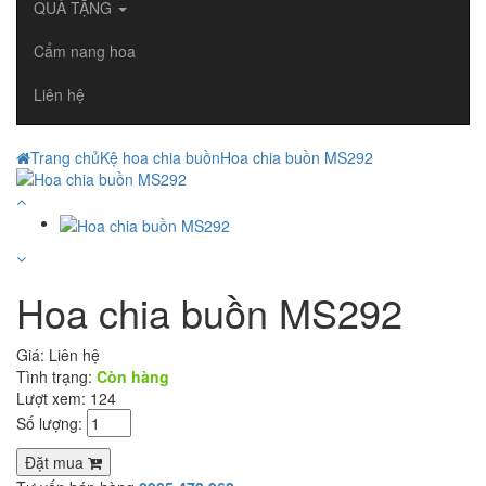
QUÀ TẶNG
Cẩm nang hoa
Liên hệ
Trang chủ
Kệ hoa chia buồn
Hoa chia buồn MS292
Hoa chia buồn MS292
Giá:
Liên hệ
Tình trạng:
Còn hàng
Lượt xem: 124
Số lượng:
Đặt mua