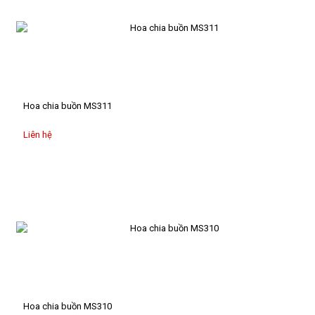
quả
HOA
TÌNH
YÊU
Bó
Hoa chia buồn MS311
hồng
đỏ
Liên hệ
Bình,
hộp
hồng
đỏ
Bó
hoa
baby
Hộp
hoa
lụa
Hoa chia buồn MS310
trái