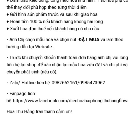
♦ Đảm bảo kiểu dáng, tông màu hoa như hình, 1 số hoa phụ c
thể thay đổi phù hợp theo từng thời điểm.
Hộp,
giỏ
♦ Gửi hình sản phẩm trước và sau khi giao hoa.
hoa
♦ Hoàn tiền 100 % nếu khách hàng không hài lòng.
hướng
♦ Xuất hóa đơn thuế nếu khách hàng có nhu cầu.
dương
- Anh Chị chọn mẫu hoa và chọn nút
ĐẶT MUA
và làm theo
Hoa
hướng dẫn tại Website .
lụa,
hoa
- Trước khi chuyển khoản thanh toán đơn hàng anh chị vui lòng
sáp
liên hệ lại shop để xác nhận lại mẫu hoa vừa đặt và chi phí v
HOA
chuyển phát sinh (nếu có).
BÓ
- Zalo/ Hotline liên hệ: 0982662161/0985473962
Bó
hoa
- Fanpage liên
tươi
hệ: https://www.facebook.com/dienhoahaiphong.thuhangflow
hỗn
hợp
Hoa Thu Hằng trân thành cảm ơn!
Bó
hoa