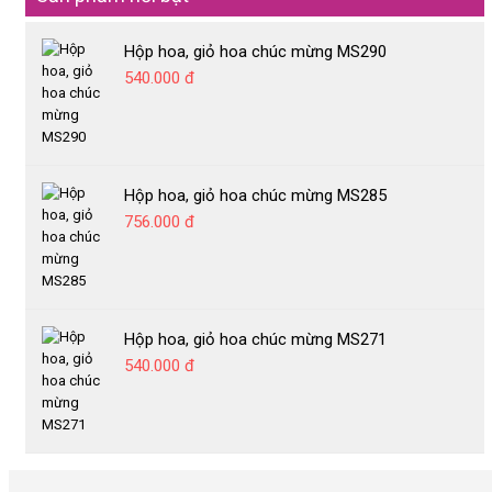
viền
GẤU BÔNG
sân
RƯỢU VANG
Hộp hoa, giỏ hoa chúc mừng MS290
khấu
540.000 đ
BÁNH GATO
Hoa
cầm
tay
cô
dâu
Hộp hoa, giỏ hoa chúc mừng MS285
756.000 đ
Hoa
đặc
biệt
Xe
hoa
Hộp hoa, giỏ hoa chúc mừng MS271
540.000 đ
Hoa
theo
mùa
QUÀ
TẶNG