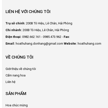
Bánh
LIÊN HỆ VỚI CHÚNG TÔI
Gato
Giỏ
Trụ sở chính:
200B Tô Hiệu, Lê Chân, Hải Phòng
hoa
Chi nhánh:
200B Tô Hiệu, Lê Chân, Hải Phòng
quả
Điện thoại:
0982.662.161 - 0985.473.962 -
Fax:
Rượu
Email:
hoathuhang.donhang@gmail.com
Website:
hoathuhang.com
vang
Gấu
VỀ CHÚNG TÔI
bông
Mỹ
Giới thiệu về chúng tôi
phẩm
Cẩm nang hoa
Liên hệ
CẨM
NANG
HOA
SẢN PHẨM
LIÊN
Hoa chúc mừng