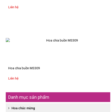
tim
Liên hệ
Hoa
sáp
HOA
CHIA
BUỒN
Kệ
hoa
chia
buồn
Hoa chia buồn MS309
Giỏ
Liên hệ
hoa
quả
Hộp
Danh mục sản phẩm
hoa,
giỏ
Hoa chúc mừng
hoa