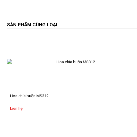
hướng
dương
Bó
SẢN PHẨM CÙNG LOẠI
địa
lan
Bó
hoa
sáp
Bó
hoa
từ
tiền
Hoa chia buồn MS312
Bó
hoa
Liên hệ
lụa
Bó
hoa
từ