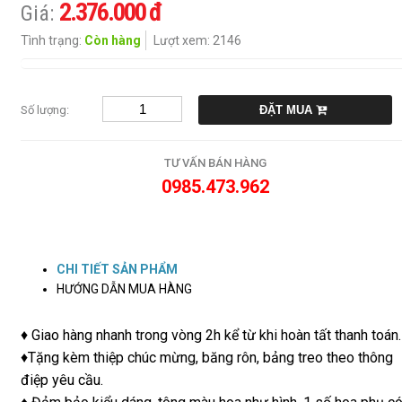
2.376.000 đ
Giá:
Giỏ
hoa
Tình trạng:
Còn hàng
Lượt xem: 2146
quả
Sen
đá
Số lượng:
ĐẶT MUA
Kệ
hoa
TƯ VẤN BÁN HÀNG
khai
trương,
0985.473.962
chúc
mừng
Chậu
CHI TIẾT SẢN PHẨM
cây
lan
HƯỚNG DẪN MUA HÀNG
hô
điệp
♦ Giao hàng nhanh trong vòng 2h kể từ khi hoàn tất thanh toán.
♦Tặng kèm thiệp chúc mừng, băng rôn, bảng treo theo thông
Bình
địa
điệp yêu cầu.
lan