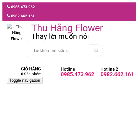
0985.473.962
MẪU
0982.662.161
HOA
GIAO
Thu Hằng Flower
NHANH
Thay lời muốn nói
Hoa
tươi
giao
nhanh
GIỎ HÀNG
Hotline
Hotline 2
Chậu
0985.473.962
0982.662.161
0
Sản phẩm
cây
Trang
Toggle navigation
0985.473.962
lan
chủ
hồ
điệp
Kệ
giao
hoa
nhanh
chia
buồn
Sen
đá
Hoa
giao
chia