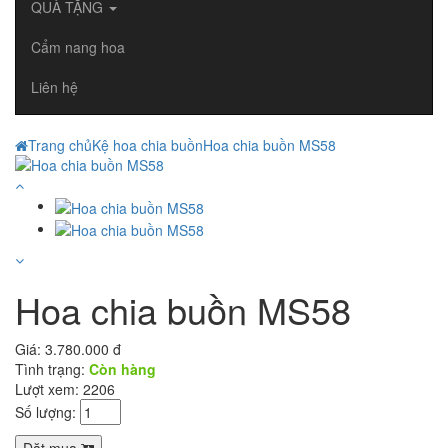
QUÀ TẶNG
Cẩm nang hoa
Liên hệ
Trang chủ
Kệ hoa chia buồn
Hoa chia buồn MS58
Hoa chia buồn MS58
Giá:
3.780.000 đ
Tình trạng:
Còn hàng
Lượt xem: 2206
Số lượng:
Đặt mua