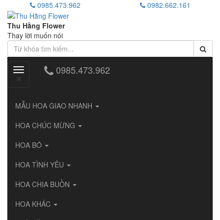
0985.473.962
0982.662.161
Thu Hằng Flower
Thay lời muốn nói
0985.473.962
Toggle
navigation
MẪU HOA GIAO NHANH
HOA CHÚC MỪNG
HOA BÓ
HOA TÌNH YÊU
HOA CHIA BUỒN
HOA KHÁC