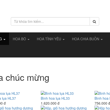
NG
HOA BÓ
HOA TÌNH YÊU
HOA CHIA BUỒN
a chúc mừng
a lụa HL37
Bình hoa lụa HL33
Bình hoa 
00 đ
1.620.000 đ
756.000 