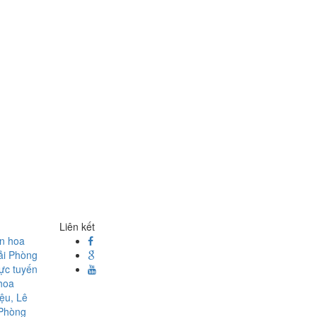
Liên kết
ện hoa
ải Phòng
rực tuyến
hoa
ệu, Lê
 Phòng