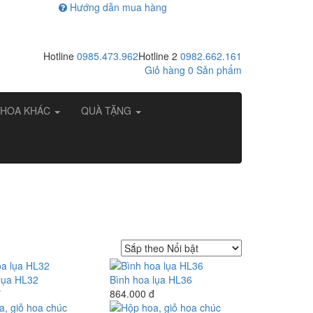
Hướng dẫn mua hàng
Hotline
0985.473.962
Hotline 2
0982.662.161
Giỏ hàng
0
Sản phẩm
HOA KHÁC
QUÀ TẶNG
lụa HL32
Bình hoa lụa HL36
đ
864.000 đ