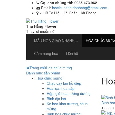
Gọi cho chúng tôi: 0985.473.962
Email:
hoathuhang.donhang@gmail.com
200B Tô Hiệu, Lê Chân, Hải Phòng
Thu Hằng Flower
Thay lời muốn nói
MẪU HOA GIAO NHANH
HOA CHÚC MỪ
Cẩm nang hoa
Liên hệ
Trang chủ
Hoa chúc mừng
Danh mục sản phẩm
Ho
Hoa chúc mừng
Chậu cây lan hồ điệp
Hoa lụa, hoa sáp
Hộp, giỏ hoa hướng dương
Bình địa lan
Bình ho
Kệ hoa khai trương, chúc
1.080.0
mừng
Bình hoa chúc mừng