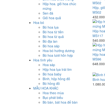
Hộp hoa. giỏ hoa chúc
Hộp, gi
mừng
MS02
Sen đá
432.000
Giỏ hoa quả
Hoa bó
Bó hoa lụa
Hộp hoa
Bó hoa từ tiền
MS117
Bó hoa từ quả
540.000
Bó địa lan
Bó hoa sáp
Hoa bó hướng dương
Hộp hoa
Bó hoa tươi hỗn hợp
MS96
Hoa tình yêu
648.000
Hoa sáp
Hộp hoa lụa trái tim
Bó hoa baby
Bình, hộp hồng đỏ
Bình ho
Bó hồng đỏ
1.080.0
MẪU HOA KHÁC
Hoa theo mùa
Bục phát biểu
Bò bàn, bát hoa để bàn