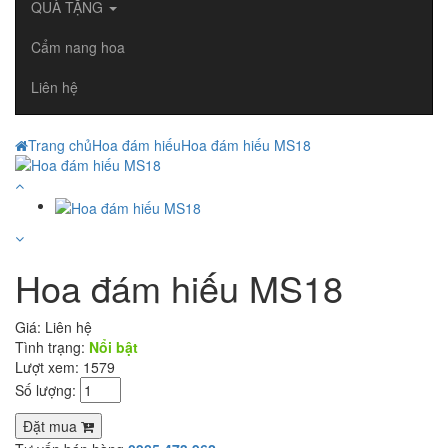
QUÀ TẶNG
Cẩm nang hoa
Liên hệ
Trang chủ
Hoa đám hiếu
Hoa đám hiếu MS18
Hoa đám hiếu MS18
Giá:
Liên hệ
Tình trạng:
Nổi bật
Lượt xem: 1579
Số lượng:
Đặt mua