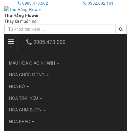
0985.473.962
0982.662.161
Thu Hằng Flower
Thay lời muốn nói
0985.473.962
Toggle
navigation
MẪU HOA GIAO NHANH
HOA CHÚC MỪNG
HOA BÓ
HOA TÌNH YÊU
HOA CHIA BUỒN
HOA KHÁC