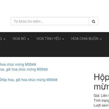
NG
HOA BÓ
HOA TÌNH YÊU
HOA CHIA BUỒN
ỏ hoa chúc mừng MS568
Hộp
mừ
Giá:
Liên
Tình trạn
Lượt xem