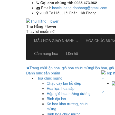
Gọi cho chúng tôi: 0985.473.962
Email:
hoathuhang.donhang@gmail.com
200B Tô Hiệu, Lê Chân, Hải Phòng
Thu Hằng Flower
Thay lời muốn nói
MẪU HOA GIAO NHANH
HOA CHÚC MỪ
Cẩm nang hoa
Liên hệ
Trang chủ
Hộp hoa. giỏ hoa chúc mừng
Hộp hoa, gi
Danh mục sản phẩm
Hoa chúc mừng
Chậu cây lan hồ điệp
Hoa lụa, hoa sáp
Hộp, giỏ hoa hướng dương
Bình địa lan
Kệ hoa khai trương, chúc
mừng
Bình hoa chúc mừng