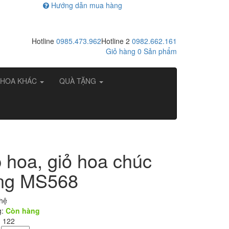
Hướng dẫn mua hàng
Hotline
0985.473.962
Hotline 2
0982.662.161
Giỏ hàng
0
Sản phẩm
HOA KHÁC
QUÀ TẶNG
 hoa, giỏ hoa chúc
ng MS568
 hệ
g:
Còn hàng
: 122