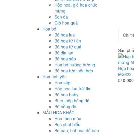
Hộp hoa. giỏ hoa chúc
mừng
Sen đá
Giỏ hoa quả
Hoa bó
Bó hoa lụa
Chi t
Bó hoa từ tiền
Bó hoa từ quả
Sản phẩ
Bó địa lan
Bó hoa sáp
Hoa bó hướng dương
Hộp hoa
Bó hoa tươi hỗn hợp
MS622
Hoa tình yêu
540.000
Hoa sáp
Hộp hoa lụa trái tim
Bó hoa baby
Bình, hộp hồng đỏ
Bó hồng đỏ
MẪU HOA KHÁC
Hoa theo mùa
Bục phát biểu
Bò bàn, bát hoa để bàn