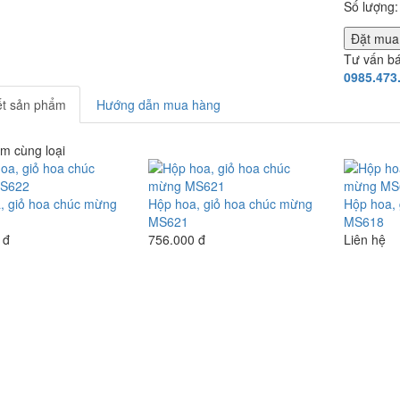
Số lượng:
Đặt mu
Tư vấn b
0985.473
iết sản phẩm
Hướng dẫn mua hàng
m cùng loại
, giỏ hoa chúc mừng
Hộp hoa, giỏ hoa chúc mừng
Hộp hoa,
MS621
MS618
 đ
756.000 đ
Liên hệ