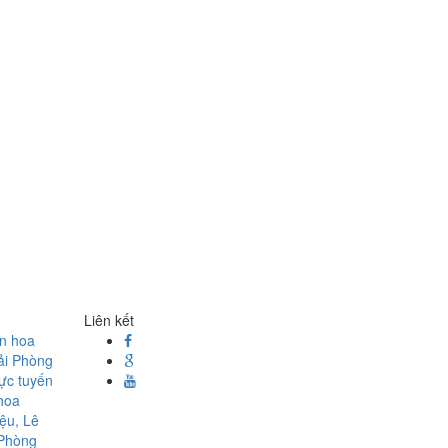
Liên kết
ện hoa
ải Phòng
rực tuyến
hoa
ệu, Lê
 Phòng