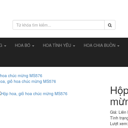
NG
HOA BÓ
HOA TÌNH YÊU
HOA CHIA BUỒN
ỏ hoa chúc mừng MS576
Hộp
mừ
Giá:
Liên
Tình trạn
Lượt xem