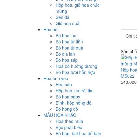
Hộp hoa. giỏ hoa chúc
mừng
Sen đá
Giỏ hoa quả
Hoa bó
Bó hoa lụa
Chi t
Bó hoa từ tiền
Bó hoa từ quả
Sản phẩ
Bó địa lan
Bó hoa sáp
Hoa bó hướng dương
Hộp hoa
Bó hoa tươi hỗn hợp
MS622
Hoa tình yêu
540.000
Hoa sáp
Hộp hoa lụa trái tim
Bó hoa baby
Bình, hộp hồng đỏ
Bó hồng đỏ
MẪU HOA KHÁC
Hoa theo mùa
Bục phát biểu
Bò bàn, bát hoa để bàn