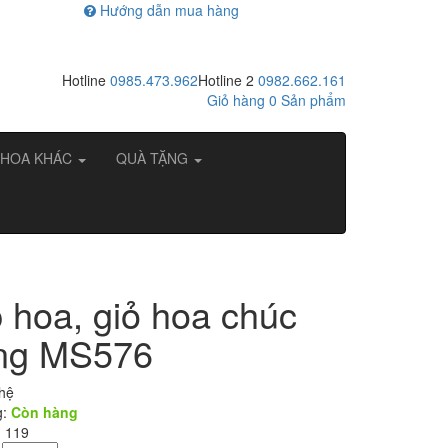
Hướng dẫn mua hàng
Hotline
0985.473.962
Hotline 2
0982.662.161
Giỏ hàng
0
Sản phẩm
HOA KHÁC
QUÀ TẶNG
 hoa, giỏ hoa chúc
ng MS576
 hệ
g:
Còn hàng
: 119