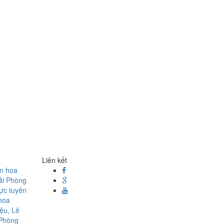
Liên kết
ện hoa
ải Phòng
rực tuyến
hoa
ệu, Lê
 Phòng