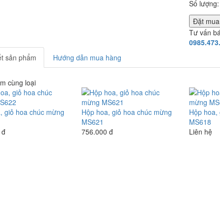
Số lượng:
Đặt mu
Tư vấn b
0985.473
iết sản phẩm
Hướng dẫn mua hàng
m cùng loại
, giỏ hoa chúc mừng
Hộp hoa, giỏ hoa chúc mừng
Hộp hoa,
MS621
MS618
 đ
756.000 đ
Liên hệ