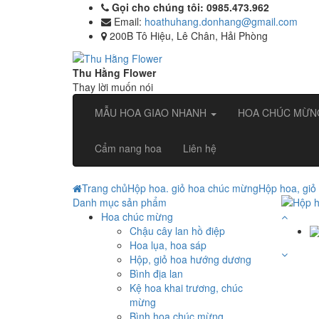
Gọi cho chúng tôi: 0985.473.962
Email:
hoathuhang.donhang@gmail.com
200B Tô Hiệu, Lê Chân, Hải Phòng
Thu Hằng Flower
Thay lời muốn nói
MẪU HOA GIAO NHANH
HOA CHÚC MỪ
Cẩm nang hoa
Liên hệ
Trang chủ
Hộp hoa. giỏ hoa chúc mừng
Hộp hoa, gi
Danh mục sản phẩm
Hoa chúc mừng
Chậu cây lan hồ điệp
Hoa lụa, hoa sáp
Hộp, giỏ hoa hướng dương
Bình địa lan
Kệ hoa khai trương, chúc
mừng
Bình hoa chúc mừng