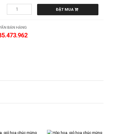
ĐẶT MUA
VẤN BÁN HÀNG
85.473.962