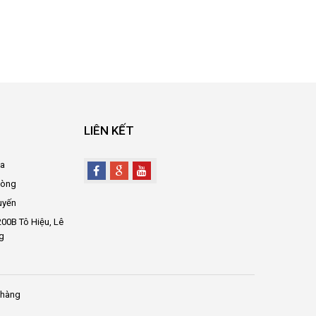
LIÊN KẾT
oa
hòng
uyến
00B Tô Hiệu, Lê
g