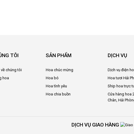
ÚNG TÔI
SẢN PHẨM
DỊCH VỤ
u về chúng tôi
Hoa chúc mừng
Dịch vụ điện h
g hoa
Hoa bó
Hoa tươi Hải P
Hoa tình yêu
Ship hoa trực t
Hoa chia buồn
Cửa hàng hoa 2
Chân, Hải Phòn
DỊCH VỤ GIAO HÀNG