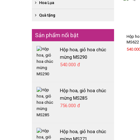
BÓ HỒNG ĐỎ
SEN ĐÁ GIAO NHANH
Hoa Lụa
XE HOA
BÓ HOA TƯƠI HỖN HỢP
KỆ HOA CHIA BUỒN
HOA SÁP GIAO NHANH
HOA CHẠY VIỀN SÂN KHẤU
Quà tặng
HỘP HOA, GIỎ HOA CHIA BUỒN
HOA TƯƠI GIAO NHANH
HOA CẦM TAY CÔ DÂU
MỸ PHẨM
CHẬU CÂY LAN HỒ ĐIỆP GIAO NHANH
HOA ĐẶC BIỆT
Sản phẩm nổi bật
GẤU BÔNG
Hộp ho
MS622
RƯỢU VANG
Hộp hoa, giỏ hoa chúc
540.00
BÁNH GATO
mừng MS290
540.000 đ
Hộp hoa, giỏ hoa chúc
mừng MS285
756.000 đ
Hộp hoa, giỏ hoa chúc
mừng MS271