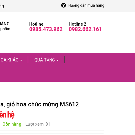
Hướng dẫn mua hàng
òng
HÀNG
Hotline
Hotline 2
0985.473.962
0982.662.161
 phẩm
HOA KHÁC
QUÀ TẶNG
a, giỏ hoa chúc mừng MS612
ên hệ
g:
Còn hàng
Lượt xem: 81