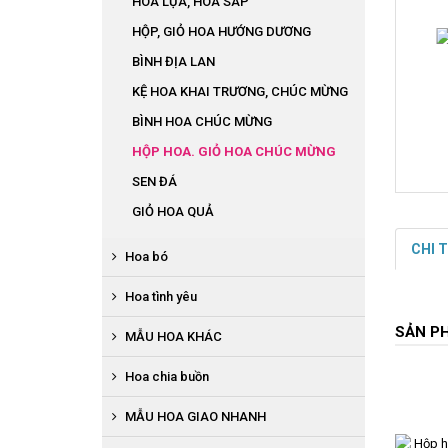
HOA LỤA, HOA SÁP
HỘP, GIỎ HOA HƯỚNG DƯƠNG
BÌNH ĐỊA LAN
KỆ HOA KHAI TRƯƠNG, CHÚC MỪNG
BÌNH HOA CHÚC MỪNG
HỘP HOA. GIỎ HOA CHÚC MỪNG
SEN ĐÁ
GIỎ HOA QUẢ
CHI 
Hoa bó
BÓ HOA LỤA
Hoa tình yêu
BÓ HOA TỪ TIỀN
SẢN P
HOA SÁP
MẪU HOA KHÁC
BÓ HOA TỪ QUẢ
HỘP HOA LỤA TRÁI TIM
HOA THEO MÙA
Hoa chia buồn
BÓ ĐỊA LAN
BÓ HOA BABY
BỤC PHÁT BIỂU
BÓ HOA SÁP
GIỎ HOA QUẢ
MẪU HOA GIAO NHANH
BÌNH, HỘP HỒNG ĐỎ
BÒ BÀN, BÁT HOA ĐỂ BÀN
HOA BÓ HƯỚNG DƯƠNG
HOA ĐÁM HIẾU