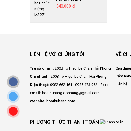
540.000 đ
LIÊN HỆ VỚI CHÚNG TÔI
VỀ CH
Trụ sở chính:
200B Tô Hiệu, Lê Chân, Hải Phòng
Giới thiệ
Cẩm nan
Chi nhánh:
200B Tô Hiệu, Lê Chân, Hải Phòng
Liên hệ
Điện thoại:
0982.662.161 - 0985.473.962 -
Fax:
Email:
hoathuhang.donhang@gmail.com
Website:
hoathuhang.com
PHƯƠNG THỨC THANH TOÁN