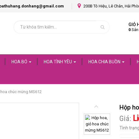
oathuhang.donhang@gmail.com
200B Tô Hiệu, Lê Chân, Hải Ph
GIỎ 
0
Sản
HOA BÓ
HOA TÌNH YÊU
HOA CHIA BUỒN
ỏ hoa chúc mừng MS612
Hộp ho
Li
Giá:
Tình trạn