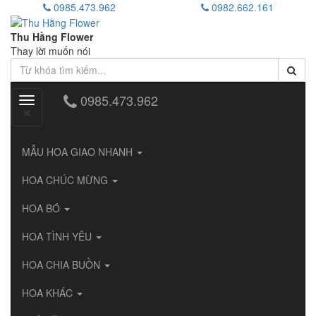
0985.473.962
0982.662.161
Thu Hằng Flower
Thay lời muốn nói
0985.473.962
Toggle
navigation
MẪU HOA GIAO NHANH
HOA CHÚC MỪNG
HOA BÓ
HOA TÌNH YÊU
HOA CHIA BUỒN
HOA KHÁC