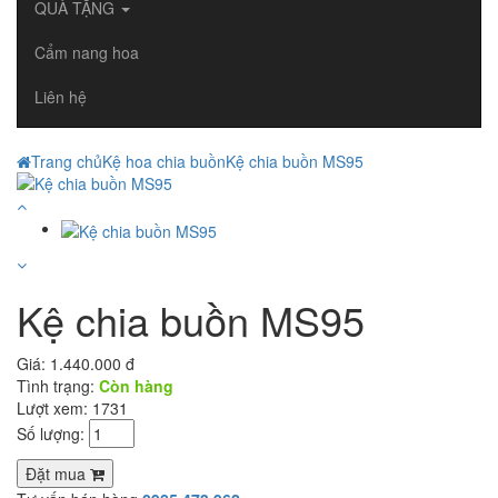
QUÀ TẶNG
Cẩm nang hoa
Liên hệ
Trang chủ
Kệ hoa chia buồn
Kệ chia buồn MS95
Kệ chia buồn MS95
Giá:
1.440.000 đ
Tình trạng:
Còn hàng
Lượt xem: 1731
Số lượng:
Đặt mua