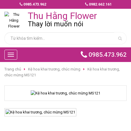
0985.473.962
0982.662.161
MẪU
Thu Hằng Flower
HOA
GIAO
Thay lời muốn nói
NHANH
HOA
CHÚC
0985.473.962
Toggle
MỪNG
navigation
Trang chủ
Kệ hoa khai trương, chúc mừng
Kệ hoa khai trương,
HOA
chúc mừng MS121
BÓ
HOA
TÌNH
YÊU
HOA