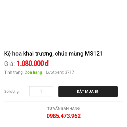
CHIA
BUỒN
HOA
KHÁC
QUÀ
Kệ hoa khai trương, chúc mừng MS121
TẶNG
1.080.000 đ
Giá:
CẨM
Tình trạng:
Còn hàng
Lượt xem: 3717
NANG
HOA
Số lượng:
ĐẶT MUA
LIÊN
HỆ
TƯ VẤN BÁN HÀNG
0985.473.962