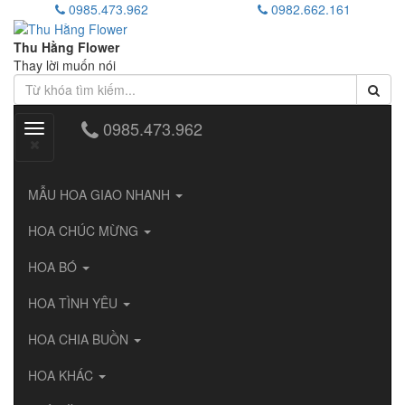
0985.473.962
0982.662.161
Thu Hằng Flower
Thay lời muốn nói
0985.473.962
Toggle
navigation
MẪU HOA GIAO NHANH
HOA CHÚC MỪNG
HOA BÓ
HOA TÌNH YÊU
HOA CHIA BUỒN
HOA KHÁC