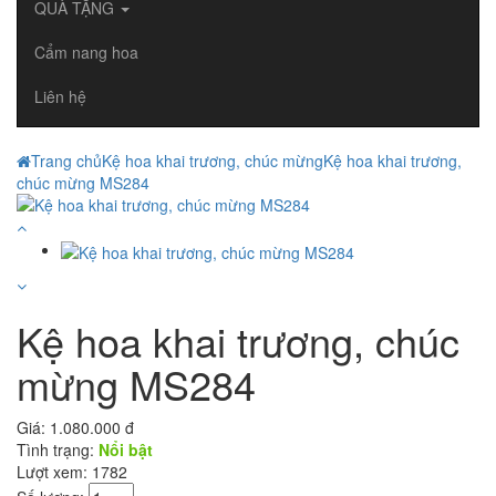
QUÀ TẶNG
Cẩm nang hoa
Liên hệ
Trang chủ
Kệ hoa khai trương, chúc mừng
Kệ hoa khai trương,
chúc mừng MS284
Kệ hoa khai trương, chúc
mừng MS284
Giá:
1.080.000 đ
Tình trạng:
Nổi bật
Lượt xem: 1782