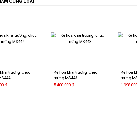
HẨM CÙNG LOẠI
khai trương, chúc
Kệ hoa khai trương, chúc
Kệ hoa k
MS444
mừng MS443
mừng M
00 đ
5.400.000 đ
1.998.00