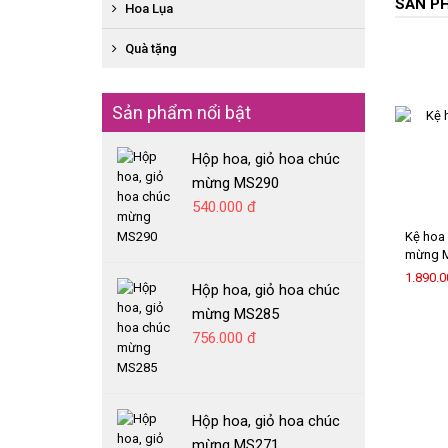
SẢN P
BÓ HỒNG ĐỎ
SEN ĐÁ GIAO NHANH
Hoa Lụa
XE HOA
BÓ HOA TƯƠI HỖN HỢP
KỆ HOA CHIA BUỒN
HOA SÁP GIAO NHANH
HOA CHẠY VIỀN SÂN KHẤU
Quà tặng
HỘP HOA, GIỎ HOA CHIA BUỒN
HOA TƯƠI GIAO NHANH
HOA CẦM TAY CÔ DÂU
MỸ PHẨM
CHẬU CÂY LAN HỒ ĐIỆP GIAO NHANH
HOA ĐẶC BIỆT
Sản phẩm nổi bật
GẤU BÔNG
RƯỢU VANG
Hộp hoa, giỏ hoa chúc
BÁNH GATO
mừng MS290
540.000 đ
Kệ hoa 
mừng 
1.890.0
Hộp hoa, giỏ hoa chúc
mừng MS285
756.000 đ
Hộp hoa, giỏ hoa chúc
mừng MS271