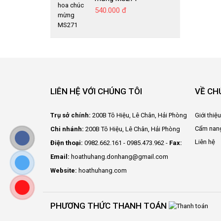
540.000 đ
LIÊN HỆ VỚI CHÚNG TÔI
VỀ CH
Trụ sở chính:
200B Tô Hiệu, Lê Chân, Hải Phòng
Giới thiệ
Cẩm nan
Chi nhánh:
200B Tô Hiệu, Lê Chân, Hải Phòng
Liên hệ
Điện thoại:
0982.662.161 - 0985.473.962 -
Fax:
Email:
hoathuhang.donhang@gmail.com
Website:
hoathuhang.com
PHƯƠNG THỨC THANH TOÁN