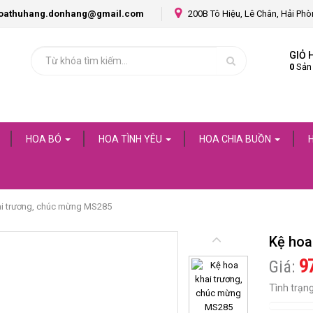
oathuhang.donhang@gmail.com
200B Tô Hiệu, Lê Chân, Hải Ph
GIỎ 
0
Sản
HOA BÓ
HOA TÌNH YÊU
HOA CHIA BUỒN
ai trương, chúc mừng MS285
Kệ hoa
9
Giá:
Tình trạn