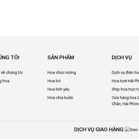
ÚNG TÔI
SẢN PHẨM
DỊCH VỤ
u về chúng tôi
Hoa chúc mừng
Dịch vụ điện h
g hoa
Hoa bó
Hoa tươi Hải P
Hoa tình yêu
Ship hoa trực t
Hoa chia buồn
Cửa hàng hoa 2
Chân, Hải Phòn
DỊCH VỤ GIAO HÀNG