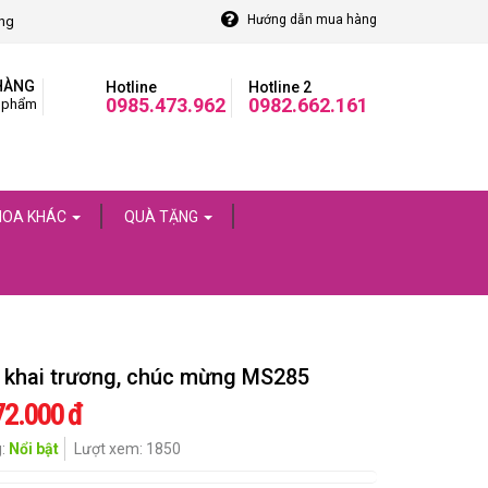
Hướng dẫn mua hàng
òng
HÀNG
Hotline
Hotline 2
0985.473.962
0982.662.161
 phẩm
HOA KHÁC
QUÀ TẶNG
 khai trương, chúc mừng MS285
72.000 đ
g:
Nổi bật
Lượt xem: 1850