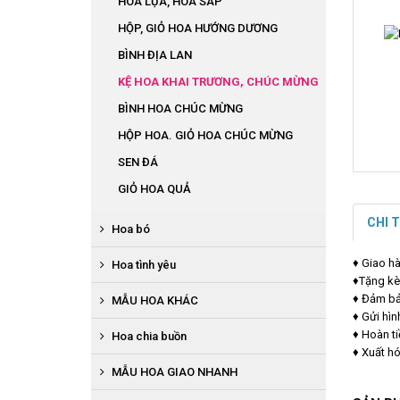
HOA LỤA, HOA SÁP
HỘP, GIỎ HOA HƯỚNG DƯƠNG
BÌNH ĐỊA LAN
KỆ HOA KHAI TRƯƠNG, CHÚC MỪNG
BÌNH HOA CHÚC MỪNG
HỘP HOA. GIỎ HOA CHÚC MỪNG
SEN ĐÁ
GIỎ HOA QUẢ
CHI 
Hoa bó
BÓ HOA LỤA
♦ Giao hà
Hoa tình yêu
♦Tặng kè
BÓ HOA TỪ TIỀN
HOA SÁP
♦ Đảm bảo
MẪU HOA KHÁC
BÓ HOA TỪ QUẢ
♦ Gửi hìn
HỘP HOA LỤA TRÁI TIM
HOA THEO MÙA
♦ Hoàn t
Hoa chia buồn
BÓ ĐỊA LAN
BÓ HOA BABY
♦ Xuất h
BỤC PHÁT BIỂU
BÓ HOA SÁP
GIỎ HOA QUẢ
MẪU HOA GIAO NHANH
BÌNH, HỘP HỒNG ĐỎ
BÒ BÀN, BÁT HOA ĐỂ BÀN
HOA BÓ HƯỚNG DƯƠNG
HOA ĐÁM HIẾU