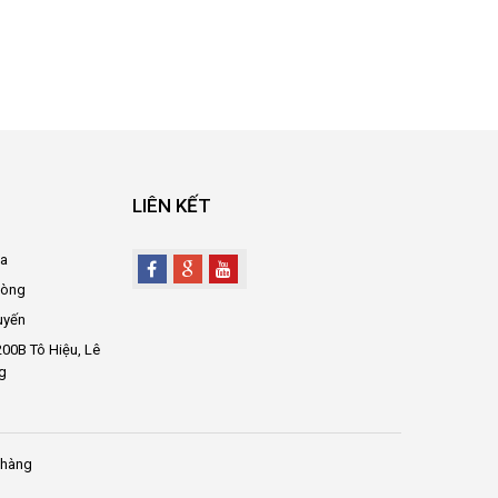
LIÊN KẾT
oa
hòng
uyến
00B Tô Hiệu, Lê
g