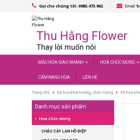
Gọi cho chúng tôi: 0985.473.962
Email:
h
Thu Hằng Flower
Thay lời muốn nói
MẪU HOA GIAO NHANH
HOA CHÚC MỪNG
CẨM NANG HOA
LIÊN HỆ
Trang chủ
Kệ hoa khai trương, chúc mừng
Kệ hoa kh
Danh mục sản phẩm
Hoa chúc mừng
CHẬU CÂY LAN HỒ ĐIỆP