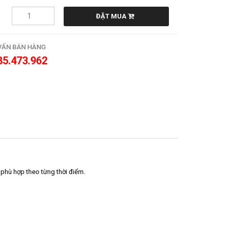
ĐẶT MUA
VẤN BÁN HÀNG
85.473.962
 phù hợp theo từng thời điểm.