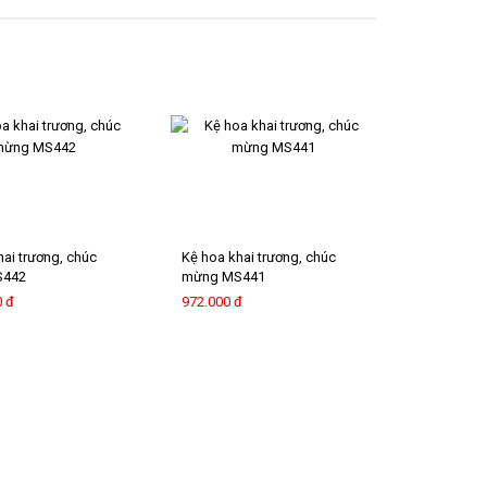
hai trương, chúc
Kệ hoa khai trương, chúc
S442
mừng MS441
0 đ
972.000 đ