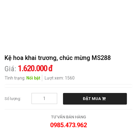
CHIA
BUỒN
HOA
KHÁC
QUÀ
Kệ hoa khai trương, chúc mừng MS288
TẶNG
1.620.000 đ
Giá:
CẨM
Tình trạng:
Nổi bật
Lượt xem: 1560
NANG
HOA
Số lượng:
ĐẶT MUA
LIÊN
HỆ
TƯ VẤN BÁN HÀNG
0985.473.962