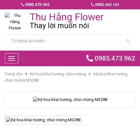
0985.473.962
0982.662.161
MẪU
Thu Hằng Flower
HOA
GIAO
Thay lời muốn nói
NHANH
HOA
CHÚC
0985.473.962
Toggle
MỪNG
navigation
Trang chủ
Kệ hoa khai trương, chúc mừng
Kệ hoa khai trương,
HOA
chúc mừng MS288
BÓ
HOA
TÌNH
YÊU
HOA