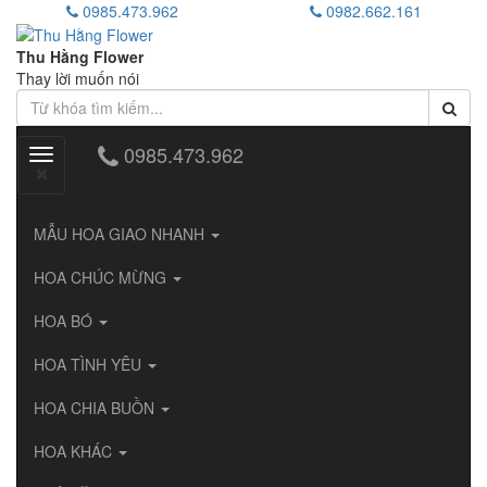
0985.473.962
0982.662.161
Thu Hằng Flower
Thay lời muốn nói
0985.473.962
Toggle
navigation
MẪU HOA GIAO NHANH
HOA CHÚC MỪNG
HOA BÓ
HOA TÌNH YÊU
HOA CHIA BUỒN
HOA KHÁC