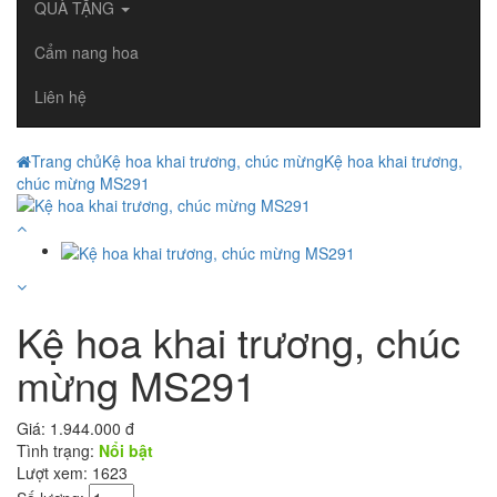
QUÀ TẶNG
Cẩm nang hoa
Liên hệ
Trang chủ
Kệ hoa khai trương, chúc mừng
Kệ hoa khai trương,
chúc mừng MS291
Kệ hoa khai trương, chúc
mừng MS291
Giá:
1.944.000 đ
Tình trạng:
Nổi bật
Lượt xem: 1623