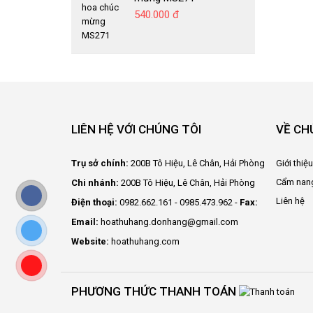
540.000 đ
LIÊN HỆ VỚI CHÚNG TÔI
VỀ CH
Trụ sở chính:
200B Tô Hiệu, Lê Chân, Hải Phòng
Giới thiệ
Cẩm nan
Chi nhánh:
200B Tô Hiệu, Lê Chân, Hải Phòng
Liên hệ
Điện thoại:
0982.662.161 - 0985.473.962 -
Fax:
Email:
hoathuhang.donhang@gmail.com
Website:
hoathuhang.com
PHƯƠNG THỨC THANH TOÁN