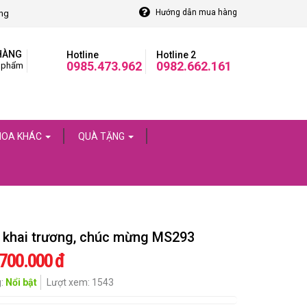
Hướng dẫn mua hàng
òng
HÀNG
Hotline
Hotline 2
0985.473.962
0982.662.161
 phẩm
HOA KHÁC
QUÀ TẶNG
 khai trương, chúc mừng MS293
.700.000 đ
g:
Nổi bật
Lượt xem: 1543