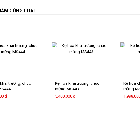
HẨM CÙNG LOẠI
khai trương, chúc
Kệ hoa khai trương, chúc
Kệ hoa k
MS444
mừng MS443
mừng M
00 đ
5.400.000 đ
1.998.00