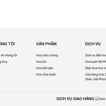
ÚNG TÔI
SẢN PHẨM
DỊCH VỤ
u về chúng tôi
Hoa chúc mừng
Dịch vụ điện h
g hoa
Hoa bó
Hoa tươi Hải P
Hoa tình yêu
Ship hoa trực t
Hoa chia buồn
Cửa hàng hoa 2
Chân, Hải Phòn
DỊCH VỤ GIAO HÀNG