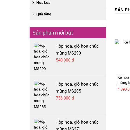
BÓ HỒNG ĐỎ
SEN ĐÁ GIAO NHANH
Hoa Lụa
XE HOA
BÓ HOA TƯƠI HỖN HỢP
KỆ HOA CHIA BUỒN
SẢN P
HOA SÁP GIAO NHANH
HOA CHẠY VIỀN SÂN KHẤU
Quà tặng
HỘP HOA, GIỎ HOA CHIA BUỒN
HOA TƯƠI GIAO NHANH
HOA CẦM TAY CÔ DÂU
MỸ PHẨM
CHẬU CÂY LAN HỒ ĐIỆP GIAO NHANH
HOA ĐẶC BIỆT
Sản phẩm nổi bật
GẤU BÔNG
RƯỢU VANG
Hộp hoa, giỏ hoa chúc
BÁNH GATO
mừng MS290
540.000 đ
Kệ hoa 
mừng 
Hộp hoa, giỏ hoa chúc
1.890.0
mừng MS285
756.000 đ
Hộp hoa, giỏ hoa chúc
mừng MS271