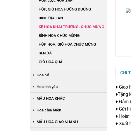
HOA LỤA, HOA SÁP
HỘP, GIỎ HOA HƯỚNG DƯƠNG
BÌNH ĐỊA LAN
KỆ HOA KHAI TRƯƠNG, CHÚC MỪNG
BÌNH HOA CHÚC MỪNG
HỘP HOA. GIỎ HOA CHÚC MỪNG
SEN ĐÁ
GIỎ HOA QUẢ
CHI 
Hoa bó
BÓ HOA LỤA
♦ Giao 
Hoa tình yêu
♦Tặng k
BÓ HOA TỪ TIỀN
HOA SÁP
MẪU HOA KHÁC
♦ Đảm b
BÓ HOA TỪ QUẢ
HỘP HOA LỤA TRÁI TIM
♦ Gửi h
HOA THEO MÙA
Hoa chia buồn
BÓ ĐỊA LAN
BÓ HOA BABY
♦ Hoàn 
BỤC PHÁT BIỂU
BÓ HOA SÁP
GIỎ HOA QUẢ
MẪU HOA GIAO NHANH
♦ Xuất 
BÌNH, HỘP HỒNG ĐỎ
BÒ BÀN, BÁT HOA ĐỂ BÀN
HOA BÓ HƯỚNG DƯƠNG
HOA ĐÁM HIẾU