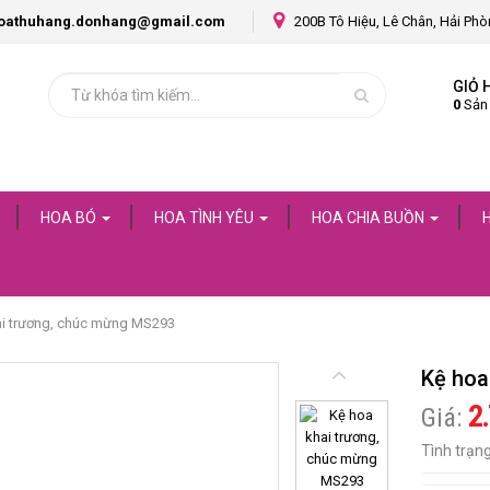
oathuhang.donhang@gmail.com
200B Tô Hiệu, Lê Chân, Hải Ph
GIỎ 
0
Sản
HOA BÓ
HOA TÌNH YÊU
HOA CHIA BUỒN
ai trương, chúc mừng MS293
Kệ hoa
2
Giá:
Tình trạn