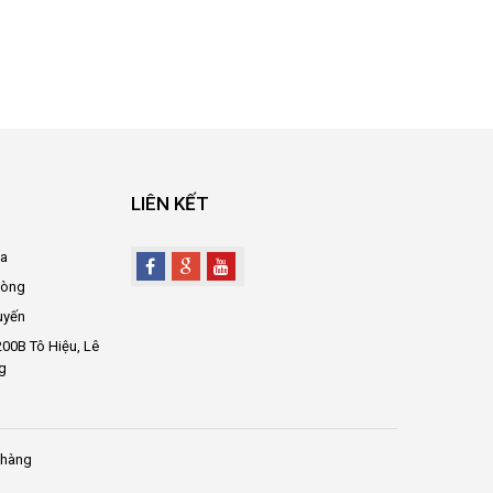
LIÊN KẾT
oa
hòng
uyến
00B Tô Hiệu, Lê
g