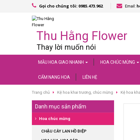
Gọi cho chúng tôi: 0985.473.962
Email:
h
Thu Hằng Flower
Thay lời muốn nói
MẪU HOA GIAO NHANH
HOA CHÚC MỪNG
CẨM NANG HOA
LIÊN HỆ
Trang chủ
Kệ hoa khai trương, chúc mừng
Kệ hoa kh
Danh mục sản phẩm
Hoa chúc mừng
CHẬU CÂY LAN HỒ ĐIỆP