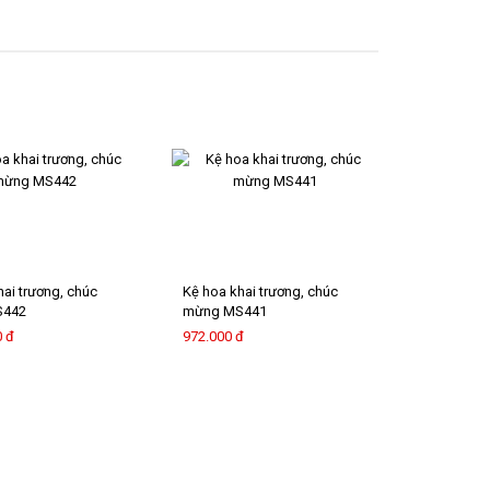
hai trương, chúc
Kệ hoa khai trương, chúc
S442
mừng MS441
0 đ
972.000 đ