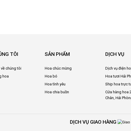
ÚNG TÔI
SẢN PHẨM
DỊCH VỤ
u về chúng tôi
Hoa chúc mừng
Dịch vụ điện h
g hoa
Hoa bó
Hoa tươi Hải P
Hoa tình yêu
Ship hoa trực t
Hoa chia buồn
Cửa hàng hoa 2
Chân, Hải Phòn
DỊCH VỤ GIAO HÀNG