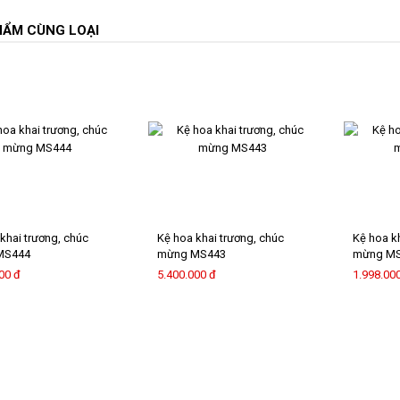
HẨM CÙNG LOẠI
khai trương, chúc
Kệ hoa khai trương, chúc
Kệ hoa k
MS444
mừng MS443
mừng M
00 đ
5.400.000 đ
1.998.00