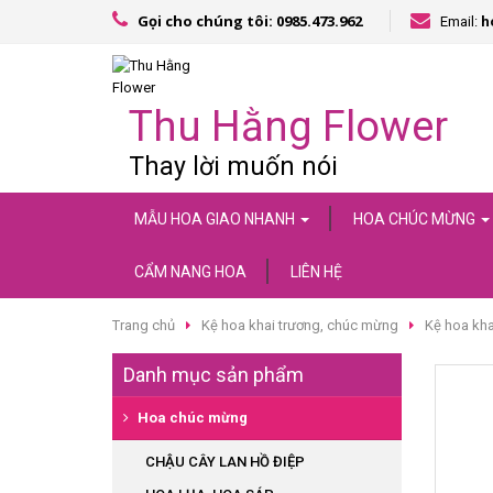
Gọi cho chúng tôi: 0985.473.962
Email:
h
Thu Hằng Flower
Thay lời muốn nói
MẪU HOA GIAO NHANH
HOA CHÚC MỪNG
CẨM NANG HOA
LIÊN HỆ
Trang chủ
Kệ hoa khai trương, chúc mừng
Kệ hoa kh
Danh mục sản phẩm
Hoa chúc mừng
CHẬU CÂY LAN HỒ ĐIỆP