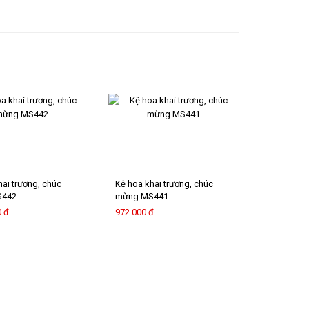
hai trương, chúc
Kệ hoa khai trương, chúc
S442
mừng MS441
0 đ
972.000 đ