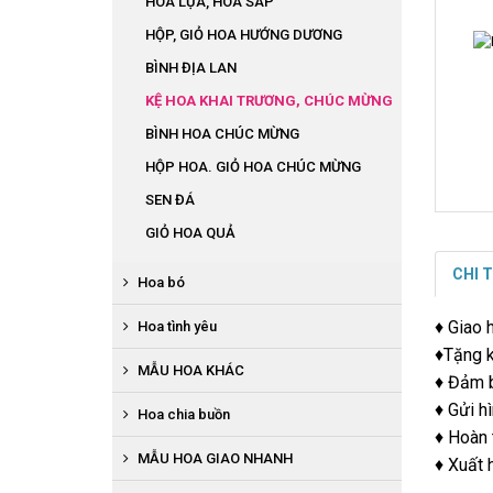
HOA LỤA, HOA SÁP
HỘP, GIỎ HOA HƯỚNG DƯƠNG
BÌNH ĐỊA LAN
KỆ HOA KHAI TRƯƠNG, CHÚC MỪNG
BÌNH HOA CHÚC MỪNG
HỘP HOA. GIỎ HOA CHÚC MỪNG
SEN ĐÁ
GIỎ HOA QUẢ
CHI 
Hoa bó
BÓ HOA LỤA
♦ Giao 
Hoa tình yêu
♦Tặng k
BÓ HOA TỪ TIỀN
HOA SÁP
MẪU HOA KHÁC
♦ Đảm b
BÓ HOA TỪ QUẢ
HỘP HOA LỤA TRÁI TIM
♦ Gửi h
HOA THEO MÙA
Hoa chia buồn
BÓ ĐỊA LAN
BÓ HOA BABY
♦ Hoàn 
BỤC PHÁT BIỂU
BÓ HOA SÁP
GIỎ HOA QUẢ
MẪU HOA GIAO NHANH
♦ Xuất 
BÌNH, HỘP HỒNG ĐỎ
BÒ BÀN, BÁT HOA ĐỂ BÀN
HOA BÓ HƯỚNG DƯƠNG
HOA ĐÁM HIẾU