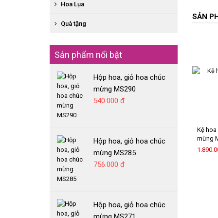
BÓ HỒNG ĐỎ
SEN ĐÁ GIAO NHANH
Hoa Lụa
XE HOA
BÓ HOA TƯƠI HỖN HỢP
KỆ HOA CHIA BUỒN
SẢN P
HOA SÁP GIAO NHANH
HOA CHẠY VIỀN SÂN KHẤU
Quà tặng
HỘP HOA, GIỎ HOA CHIA BUỒN
HOA TƯƠI GIAO NHANH
HOA CẦM TAY CÔ DÂU
MỸ PHẨM
CHẬU CÂY LAN HỒ ĐIỆP GIAO NHANH
HOA ĐẶC BIỆT
Sản phẩm nổi bật
GẤU BÔNG
RƯỢU VANG
Hộp hoa, giỏ hoa chúc
BÁNH GATO
mừng MS290
540.000 đ
Kệ hoa 
mừng 
Hộp hoa, giỏ hoa chúc
1.890.0
mừng MS285
756.000 đ
Hộp hoa, giỏ hoa chúc
mừng MS271