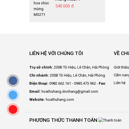
540.000 đ
LIÊN HỆ VỚI CHÚNG TÔI
VỀ CH
Trụ sở chính:
200B Tô Hiệu, Lê Chân, Hải Phòng
Giới thiệ
Cẩm nan
Chi nhánh:
200B Tô Hiệu, Lê Chân, Hải Phòng
Liên hệ
Điện thoại:
0982.662.161 - 0985.473.962 -
Fax:
Email:
hoathuhang.donhang@gmail.com
Website:
hoathuhang.com
PHƯƠNG THỨC THANH TOÁN