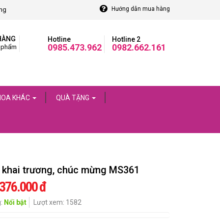
Hướng dẫn mua hàng
òng
HÀNG
Hotline
Hotline 2
0985.473.962
0982.662.161
 phẩm
HOA KHÁC
QUÀ TẶNG
 khai trương, chúc mừng MS361
.376.000 đ
g:
Nổi bật
Lượt xem: 1582