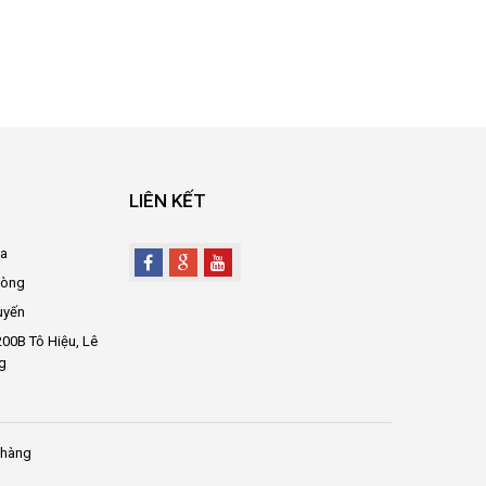
LIÊN KẾT
oa
hòng
uyến
00B Tô Hiệu, Lê
g