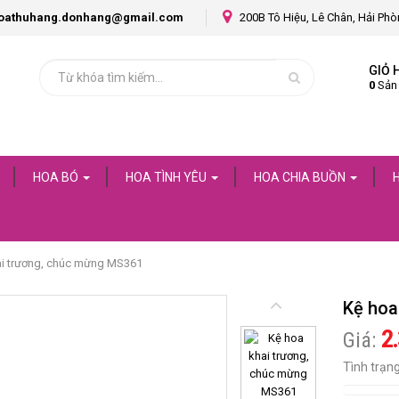
oathuhang.donhang@gmail.com
200B Tô Hiệu, Lê Chân, Hải Ph
GIỎ 
0
Sản
HOA BÓ
HOA TÌNH YÊU
HOA CHIA BUỒN
ai trương, chúc mừng MS361
Kệ hoa
2
Giá:
Tình trạn