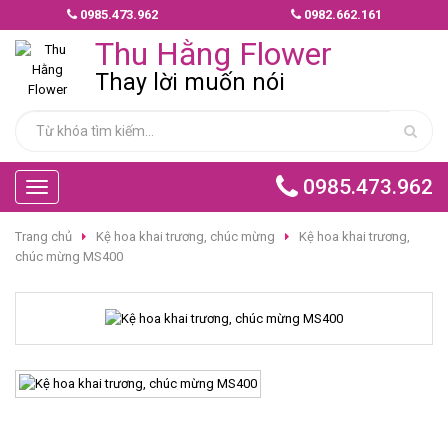
0985.473.962
0982.662.161
MẪU
Thu Hằng Flower
HOA
GIAO
Thay lời muốn nói
NHANH
HOA
CHÚC
0985.473.962
Toggle
MỪNG
navigation
Trang chủ
Kệ hoa khai trương, chúc mừng
Kệ hoa khai trương,
HOA
chúc mừng MS400
BÓ
HOA
TÌNH
YÊU
HOA