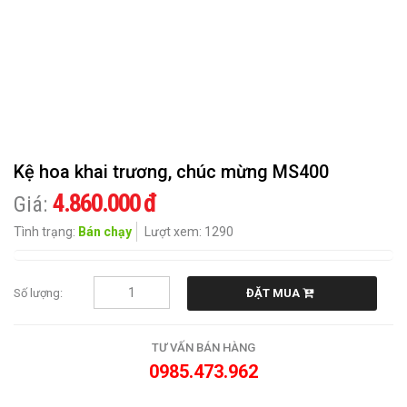
CHIA
BUỒN
HOA
KHÁC
QUÀ
Kệ hoa khai trương, chúc mừng MS400
TẶNG
4.860.000 đ
Giá:
CẨM
Tình trạng:
Bán chạy
Lượt xem: 1290
NANG
HOA
Số lượng:
ĐẶT MUA
LIÊN
HỆ
TƯ VẤN BÁN HÀNG
0985.473.962