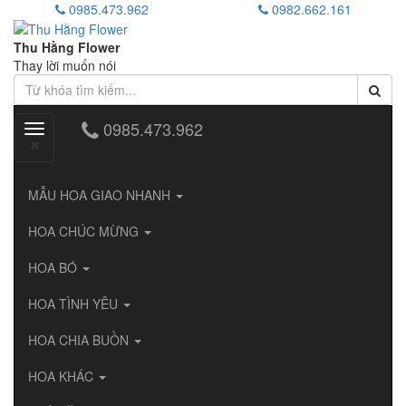
0985.473.962
0982.662.161
Thu Hằng Flower
Thay lời muốn nói
0985.473.962
Toggle
navigation
MẪU HOA GIAO NHANH
HOA CHÚC MỪNG
HOA BÓ
HOA TÌNH YÊU
HOA CHIA BUỒN
HOA KHÁC