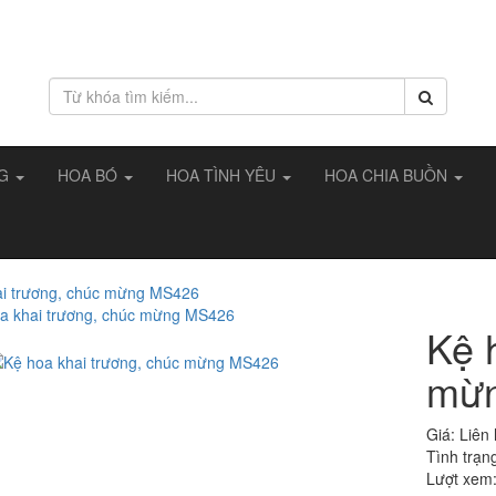
NG
HOA BÓ
HOA TÌNH YÊU
HOA CHIA BUỒN
ai trương, chúc mừng MS426
Kệ 
mừ
Giá:
Liên
Tình trạn
Lượt xem