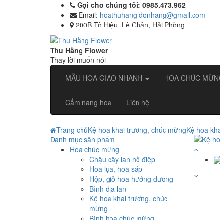
Gọi cho chúng tôi: 0985.473.962
Email:
hoathuhang.donhang@gmail.com
200B Tô Hiệu, Lê Chân, Hải Phòng
Thu Hằng Flower
Thay lời muốn nói
MẪU HOA GIAO NHANH
HOA CHÚC MỪ
Cẩm nang hoa
Liên hệ
Trang chủ
Kệ hoa khai trương, chúc mừng
Kệ hoa kh
Danh mục sản phẩm
Hoa chúc mừng
Chậu cây lan hồ điệp
Hoa lụa, hoa sáp
Hộp, giỏ hoa hướng dương
Bình địa lan
Kệ hoa khai trương, chúc
mừng
Bình hoa chúc mừng