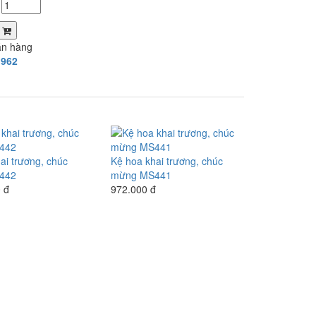
a
án hàng
.962
ai trương, chúc
Kệ hoa khai trương, chúc
442
mừng MS441
 đ
972.000 đ