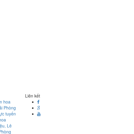
Liên kết
ện hoa
ải Phòng
rực tuyến
hoa
ệu, Lê
 Phòng