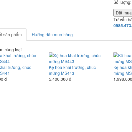
Số lượng:
Đặt mu
Tư vấn b
0985.473
iết sản phẩm
Hướng dẫn mua hàng
m cùng loại
hai trương, chúc
Kệ hoa khai trương, chúc
Kệ hoa kh
S444
mừng MS443
mừng MS
00 đ
5.400.000 đ
1.998.000