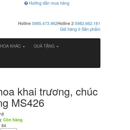
Hướng dẫn mua hàng
Hotline
0985.473.962
Hotline 2
0982.662.161
Giỏ hàng
0
Sản phẩm
HOA KHÁC
QUÀ TẶNG
hoa khai trương, chúc
ng MS426
 hệ
g:
Còn hàng
: 84