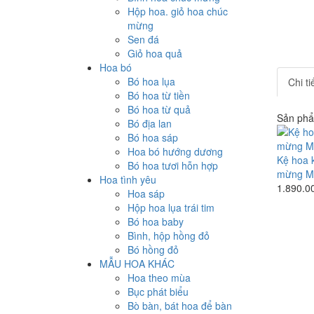
Hộp hoa. giỏ hoa chúc
mừng
Sen đá
Giỏ hoa quả
Hoa bó
Bó hoa lụa
Chi t
Bó hoa từ tiền
Bó hoa từ quả
Sản phẩ
Bó địa lan
Bó hoa sáp
Hoa bó hướng dương
Kệ hoa k
Bó hoa tươi hỗn hợp
mừng M
Hoa tình yêu
1.890.0
Hoa sáp
Hộp hoa lụa trái tim
Bó hoa baby
Bình, hộp hồng đỏ
Bó hồng đỏ
MẪU HOA KHÁC
Hoa theo mùa
Bục phát biểu
Bò bàn, bát hoa để bàn