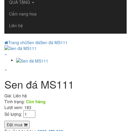
QUÀ TẶNG
Cẩm nang hoa
Liên hệ
Trang chủ
Sen đá
Sen đá MS111
Sen đá MS111
Giá:
Liên hệ
Tình trạng:
Còn hàng
Lượt xem: 183
Số lượng:
Đặt mua