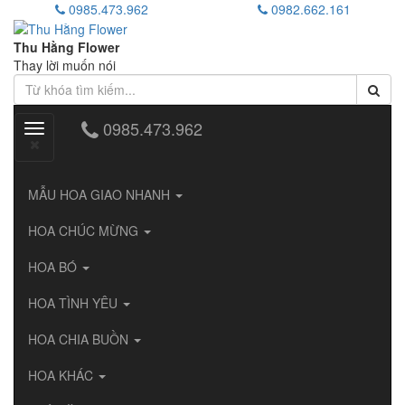
0985.473.962
0982.662.161
Thu Hằng Flower
Thay lời muốn nói
0985.473.962
Toggle
navigation
MẪU HOA GIAO NHANH
HOA CHÚC MỪNG
HOA BÓ
HOA TÌNH YÊU
HOA CHIA BUỒN
HOA KHÁC