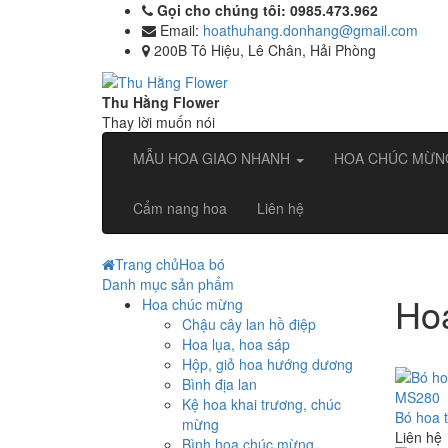
Gọi cho chúng tôi: 0985.473.962
Email:
hoathuhang.donhang@gmail.com
200B Tô Hiệu, Lê Chân, Hải Phòng
Thu Hằng Flower
Thay lời muốn nói
MẪU HOA GIAO NHANH
HOA CHÚC MỪ
Cẩm nang hoa
Liên hệ
Trang chủ
Hoa bó
Danh mục sản phẩm
Ho
Hoa chúc mừng
Chậu cây lan hồ điệp
Hoa lụa, hoa sáp
Hộp, giỏ hoa hướng dương
Bình địa lan
Kệ hoa khai trương, chúc
Bó hoa 
mừng
Liên hệ
Bình hoa chúc mừng