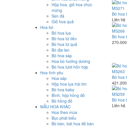
Hộp hoa. giỏ hoa chúc
mừng
Bó hoa 
Sen đá
Liên hệ
Giỏ hoa quả
Hoa bó
Bó hoa lụa
Bó hoa 
Bó hoa từ tiền
270.000
Bó hoa từ quả
Bó địa lan
Bó hoa sáp
Hoa bó hướng dương
Bó hoa tươi hỗn hợp
Hoa tình yêu
Bó hoa 
Hoa sáp
421.200
Hộp hoa lụa trái tim
Bó hoa baby
Bình, hộp hồng đỏ
Bó hoa 
Bó hồng đỏ
Liên hệ
MẪU HOA KHÁC
Hoa theo mùa
Bục phát biểu
Bò bàn, bát hoa để bàn