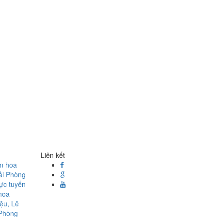
Liên kết
ện hoa
ải Phòng
rực tuyến
hoa
ệu, Lê
 Phòng