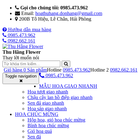
Gọi cho chúng tôi: 0985.473.962
Email:
hoathuhang.donhang@gmail.com
200B Tô Hiệu, Lê Chân, Hải Phòng
Hướng dẫn mua hàng
0985.473.962
0982.662.161
Thu Hằng Flower
Thay lời muốn nói
Giỏ hàng
0
Sản phẩm
Hotline
0985.473.962
Hotline 2
0982.662.161
0985.473.962
Toggle navigation
MẪU HOA GIAO NHANH
Hoa tươi giao nhanh
Chậu cây lan hồ điệp giao nhanh
Sen đá giao nhanh
Hoa sáp giao nhanh
HOA CHÚC MỪNG
Hộp hoa, giỏ hoa chúc mừng
Bình hoa chúc mừng
Giỏ hoa quả
Sen đá