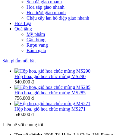
Sen đá giao nhanh
Hoa sáp giao nhanh
Hoa tươi giao nhanh
Chậu cây lan hồ điệp giao nhanh
Hoa Lụa
Quà tặng
Mỹ phẩm
Gấu bông
Rượu vang
Bánh gato
Sản phẩm nổi bật
Hộp hoa, giỏ hoa chúc mừng MS290
540.000 đ
Hộp hoa, giỏ hoa chúc mừng MS285
756.000 đ
Hộp hoa, giỏ hoa chúc mừng MS271
540.000 đ
Liên hệ với chúng tôi
Trụ sở chính:
200B Tô Hiệu, Lê Chân, Hải Phòng