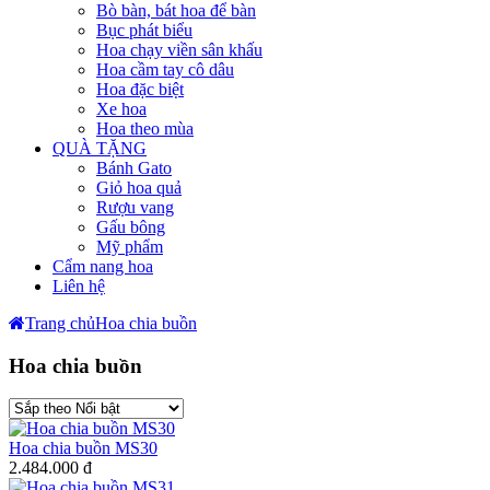
Bò bàn, bát hoa để bàn
Bục phát biểu
Hoa chạy viền sân khấu
Hoa cầm tay cô dâu
Hoa đặc biệt
Xe hoa
Hoa theo mùa
QUÀ TẶNG
Bánh Gato
Giỏ hoa quả
Rượu vang
Gấu bông
Mỹ phẩm
Cẩm nang hoa
Liên hệ
Trang chủ
Hoa chia buồn
Hoa chia buồn
Hoa chia buồn MS30
2.484.000 đ