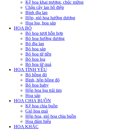
Kệ hoa khai trương, chúc mừng
Chậu cây lan hô điệp
Bình địa lan
Hộp, giỏ hoa hướng dương
Hoa lụa, hoa sáp
HOA BÓ
Bó hoa tươi hỗn hợp
Bó hoa hướng dương
Bó địa lan
Bó hoa sáp
Bó hoa từ tiền
Bó hoa lụa
Bó hoa từ quả
HOA TÌNH YÊU
Bó hồng đỏ
Bình, hộp hồng đỏ
Bó hoa baby
Hộp hoa lụa trái tim
Hoa sáp
HOA CHIA BUỒN
Kệ hoa chia buồn
Giỏ hoa quả
Hộp hoa, giỏ hoa chia buồn
Hoa đám hiếu
HOA KHÁC