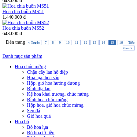
648.000 đ
Hoa chia buồn MS51
1.440.000 đ
Hoa chia buồn MS52
648.000 đ
Đến trang
< Trước
7
8
9
10
11
12
13
14
15
16
Tiếp
theo >
Danh mục sản phẩm
Hoa chúc mừng
Chậu cây lan hồ điệp
Hoa lụa, hoa sáp
Hộp, giỏ hoa hướng dương
Bình địa lan
Kệ hoa khai trương, chúc mừng
Bình hoa chúc mừng
Hộp hoa. giỏ hoa chúc mừng
Sen đá
Giỏ hoa quả
Hoa bó
Bó hoa lụa
Bó hoa từ tiền