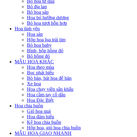
Bó hoa từ quả
Bó địa lan
Bó hoa sáp
Hoa bó hướng dương
Bó hoa tươi hỗn hợp
Hoa tình yêu
Hoa sáp
Hộp hoa lụa trái tim
Bó hoa baby
Bình, hộp hồng đỏ
Bó hồng đỏ
MẪU HOA KHÁC
Hoa theo mùa
Bục phát biểu
Bò bàn, bát hoa để bàn
Xe hoa
Hoa chạy viền sân khấu
Hoa cầm tay cô dâu
Hoa Đặc Biệt
Hoa chia buồn
Giỏ hoa quả
Hoa đám hiếu
Kệ hoa chia buồn
Hộp hoa, giỏ hoa chia buồn
MẪU HOA GIAO NHANH