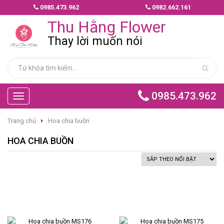
0985.473.962
0982.662.161
MẪU
Thu Hằng Flower
HOA
GIAO
Thay lời muốn nói
NHANH
HOA
CHÚC
0985.473.962
MỪNG
Toggle
navigation
Trang chủ
Hoa chia buồn
HOA
BÓ
HOA CHIA BUỒN
HOA
TÌNH
YÊU
HOA