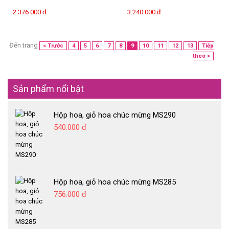
2.376.000 đ
3.240.000 đ
Đến trang
< Trước
4
5
6
7
8
9
10
11
12
13
Tiếp
theo >
Sản phẩm nổi bật
Hộp hoa, giỏ hoa chúc mừng MS290
540.000 đ
Hộp hoa, giỏ hoa chúc mừng MS285
756.000 đ