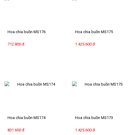
CHIA
BUỒN
HOA
Hoa chia buồn MS176
Hoa chia buồn MS175
KHÁC
712.800 đ
1.425.600 đ
QUÀ
TẶNG
CẨM
NANG
HOA
LIÊN
HỆ
Hoa chia buồn MS174
Hoa chia buồn MS173
831.600 đ
1.425.600 đ