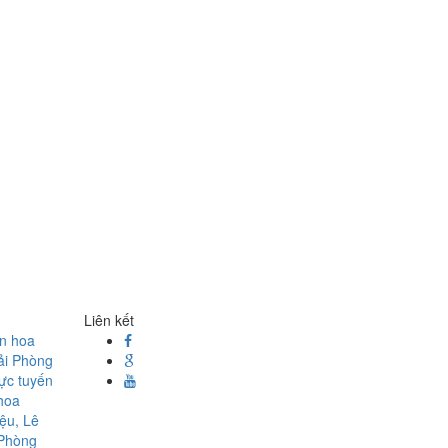
Liên kết
ện hoa
ải Phòng
rực tuyến
hoa
ệu, Lê
 Phòng