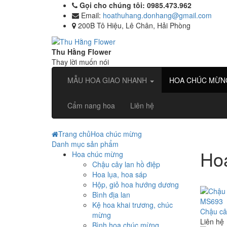
Gọi cho chúng tôi: 0985.473.962
Email:
hoathuhang.donhang@gmail.com
200B Tô Hiệu, Lê Chân, Hải Phòng
Thu Hằng Flower
Thay lời muốn nói
MẪU HOA GIAO NHANH
HOA CHÚC MỪ
Cẩm nang hoa
Liên hệ
Trang chủ
Hoa chúc mừng
Danh mục sản phẩm
Ho
Hoa chúc mừng
Chậu cây lan hồ điệp
Hoa lụa, hoa sáp
Hộp, giỏ hoa hướng dương
Bình địa lan
Kệ hoa khai trương, chúc
Chậu câ
mừng
Liên hệ
Bình hoa chúc mừng