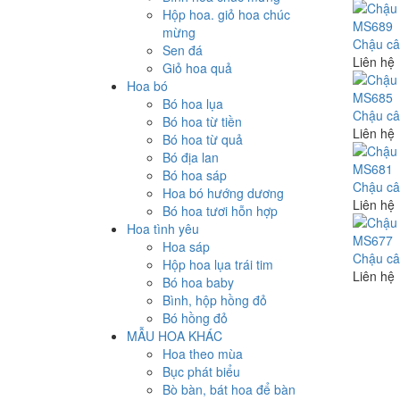
Hộp hoa. giỏ hoa chúc
mừng
Chậu câ
Sen đá
Liên hệ
Giỏ hoa quả
Hoa bó
Bó hoa lụa
Chậu câ
Bó hoa từ tiền
Liên hệ
Bó hoa từ quả
Bó địa lan
Bó hoa sáp
Chậu câ
Hoa bó hướng dương
Liên hệ
Bó hoa tươi hỗn hợp
Hoa tình yêu
Hoa sáp
Chậu câ
Hộp hoa lụa trái tim
Liên hệ
Bó hoa baby
Bình, hộp hồng đỏ
Bó hồng đỏ
MẪU HOA KHÁC
Hoa theo mùa
Bục phát biểu
Bò bàn, bát hoa để bàn