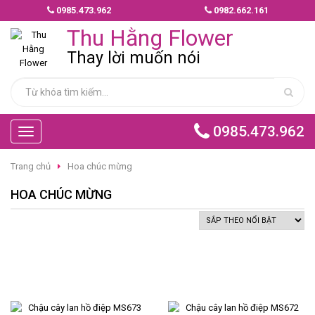
0985.473.962
0982.662.161
MẪU
Thu Hằng Flower
HOA
GIAO
Thay lời muốn nói
NHANH
HOA
CHÚC
0985.473.962
Toggle
MỪNG
navigation
Trang chủ
Hoa chúc mừng
HOA
BÓ
HOA CHÚC MỪNG
HOA
TÌNH
YÊU
HOA