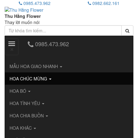
0985.473.962
0982.662.161
Thu Hằng Flower
Thay lời muốn nói
0985.473.962
Toggle
navigation
MẪU HOA GIAO NHANH
HOA CHÚC MỪNG
HOA BÓ
HOA TÌNH YÊU
HOA CHIA BUỒN
HOA KHÁC